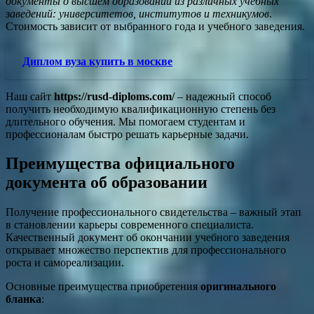
документы о высшем образовании из различных учебных
заведений: университетов, институтов и техникумов
.
Стоимость зависит от выбранного года и учебного заведения.
Диплом вуза купить в москве
Наш сайт
https://rusd-diploms.com/
– надежный способ
получить необходимую квалификационную степень без
длительного обучения. Мы помогаем студентам и
профессионалам быстро решать карьерные задачи.
Преимущества официального
документа об образовании
Получение профессионального свидетельства – важный этап
в становлении карьеры современного специалиста.
Качественный документ об окончании учебного заведения
открывает множество перспектив для профессионального
роста и самореализации.
Основные преимущества приобретения
оригинального
бланка
: