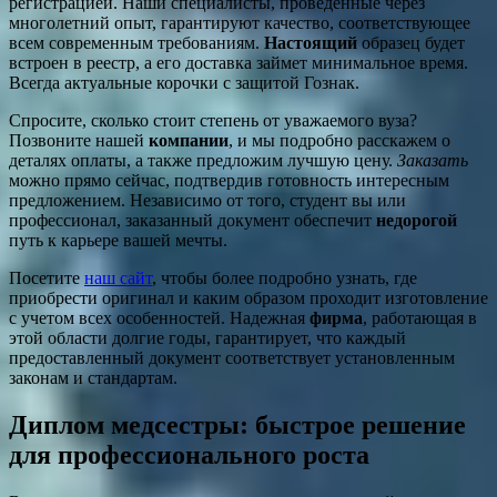
регистрацией. Наши специалисты, проведенные через
многолетний опыт, гарантируют качество, соответствующее
всем современным требованиям.
Настоящий
образец будет
встроен в реестр, а его доставка займет минимальное время.
Всегда актуальные корочки с защитой Гознак.
Спросите, сколько стоит степень от уважаемого вуза?
Позвоните нашей
компании
, и мы подробно расскажем о
деталях оплаты, а также предложим лучшую цену.
Заказать
можно прямо сейчас, подтвердив готовность интересным
предложением. Независимо от того, студент вы или
профессионал, заказанный документ обеспечит
недорогой
путь к карьере вашей мечты.
Посетите
наш сайт
, чтобы более подробно узнать, где
приобрести оригинал и каким образом проходит изготовление
с учетом всех особенностей. Надежная
фирма
, работающая в
этой области долгие годы, гарантирует, что каждый
предоставленный документ соответствует установленным
законам и стандартам.
Диплом медсестры: быстрое решение
для профессионального роста