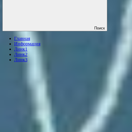
Поиск
Главная
Информация
Линк1
Линк2
Линк3