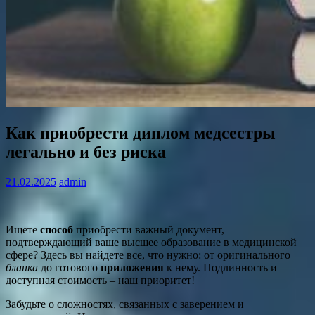
Как приобрести диплом медсестры
легально и без риска
21.02.2025
admin
Ищете
способ
приобрести важный документ,
подтверждающий ваше высшее образование в медицинской
сфере? Здесь вы найдете все, что нужно: от оригинального
бланка
до готового
приложения
к нему. Подлинность и
доступная стоимость – наш приоритет!
Забудьте о сложностях, связанных с заверением и