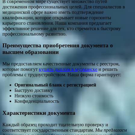
В современном мире существует множество путей
достижения профессиональных целей. Для специалистов в
медицинской сфере важно иметь подтверждение
квалификации, которое открывает новые горизонты
карьерного становления. Наша компания предлагает
эффективное решение для тех, кто стремится к быстрому
профессиональному развитию.
Преимущества приобретения документа о
высшем образовании
Мы предоставляем качественные документы с реестром,
которые помогут
купить диплом в мурманске
и решить
проблемы с трудоустройством. Наша фирма гарантирует:
Оригинальный бланк с регистрацией
Быструю доставку
Низкую стоимость
Конфиденциальность
Характеристики документа
Каждый образец проходит тщательную проверку и
соответствует государственным стандартам.
Мы предлагаем