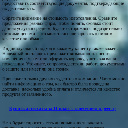
предоставить соответствующие документы, подтверждающие
их деятельность.
Обратите внимание на стоимость изготовления. Сравните
предложения разных фирм, чтобы понять, сколько стоит
данная услуга в среднем. Будьте осторожны с подозрительно
низкими ценами – это может сигнализировать о низком
качестве или обмане.
Индивидуальный подход к каждому клиенту также важен.
Надежный поставщик предложит возможность внести
изменения в макет или оформить корочку, учитывая ваши
пожелания. Уточните, сопровождается ли работа документами
о защите или имеет ли она гознак.
Проверьте отзывы других студентов о компании. Часто можно
найти информацию о том, как быстро была проведена
доставка, насколько удобна оплата и отличается ли качество
продукта от заявленного.
Купить аттестаты за 11 класс с занесением в реестр
Не забудьте спросить, есть ли возможность заказать
приложение к документу, так как это может сыграть