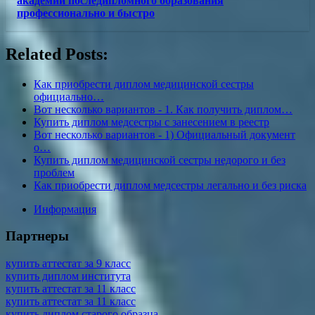
академии последипломного образования
профессионально и быстро
Related Posts:
Как приобрести диплом медицинской сестры
официально…
Вот несколько вариантов - 1. Как получить диплом…
Купить диплом медсестры с занесением в реестр
Вот несколько вариантов - 1) Официальный документ
о…
Купить диплом медицинской сестры недорого и без
проблем
Как приобрести диплом медсестры легально и без риска
Информация
Партнеры
купить аттестат за 9 класс
купить диплом института
купить аттестат за 11 класс
купить аттестат за 11 класс
купить диплом старого образца