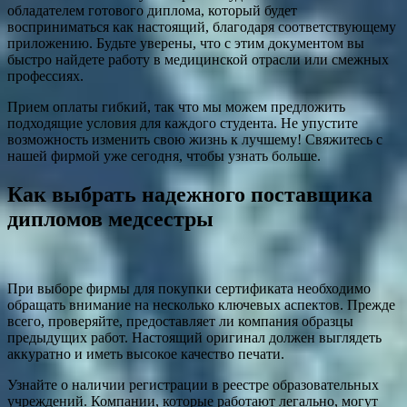
обладателем готового диплома, который будет
восприниматься как настоящий, благодаря соответствующему
приложению. Будьте уверены, что с этим документом вы
быстро найдете работу в медицинской отрасли или смежных
профессиях.
Прием оплаты гибкий, так что мы можем предложить
подходящие условия для каждого студента. Не упустите
возможность изменить свою жизнь к лучшему! Свяжитесь с
нашей фирмой уже сегодня, чтобы узнать больше.
Как выбрать надежного поставщика
дипломов медсестры
При выборе фирмы для покупки сертификата необходимо
обращать внимание на несколько ключевых аспектов. Прежде
всего, проверяйте, предоставляет ли компания образцы
предыдущих работ. Настоящий оригинал должен выглядеть
аккуратно и иметь высокое качество печати.
Узнайте о наличии регистрации в реестре образовательных
учреждений. Компании, которые работают легально, могут