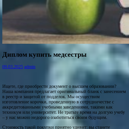
Диплом купить медсестры
09.03.2025
admin
Ищете, где приобрести документ о высшем образовании?
Наша компания предлагает оригинальный бланк с занесением
в реестр и защитой от подделок. Мы осуществим
изготовление корочки, проведенную в сотрудничестве с
аккредитованными учебными заведениями, такими как
техникум или университет. Не тратьте время на долгую учебу
– у нас можно недорого озаботиться своим будущим.
Стоимость такой покупки приятно удивит: вы станете