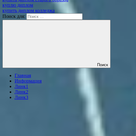
куплю диплом
купить диплом колледжа
Поиск для:
Поиск
Главная
Информация
Линк1
Линк2
Линк3