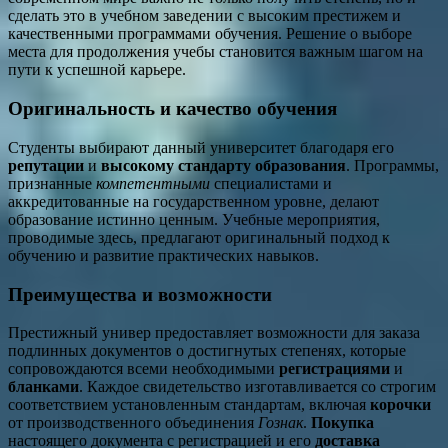
сделать это в учебном заведении с высоким престижем и
качественными программами обучения. Решение о выборе
места для продолжения учебы становится важным шагом на
пути к успешной карьере.
Оригинальность и качество обучения
Студенты выбирают данный университет благодаря его
репутации
и
высокому стандарту образования
. Программы,
признанные
компетентными
специалистами и
аккредитованные на государственном уровне, делают
образование истинно ценным. Учебные мероприятия,
проводимые здесь, предлагают оригинальный подход к
обучению и развитие практических навыков.
Преимущества и возможности
Престижный универ предоставляет возможности для заказа
подлинных документов о достигнутых степенях, которые
сопровождаются всеми необходимыми
регистрациями
и
бланками
. Каждое свидетельство изготавливается со строгим
соответствием установленным стандартам, включая
корочки
от производственного объединения
Гознак
.
Покупка
настоящего документа с регистрацией и его
доставка