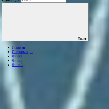
Поиск
Главная
Информация
Линк1
Линк2
Линк3