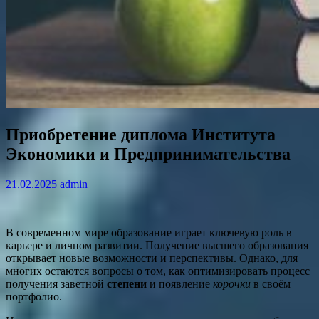
Приобретение диплома Института
Экономики и Предпринимательства
21.02.2025
admin
В современном мире образование играет ключевую роль в
карьере и личном развитии. Получение высшего образования
открывает новые возможности и перспективы. Однако, для
многих остаются вопросы о том, как оптимизировать процесс
получения заветной
степени
и появление
корочки
в своём
портфолио.