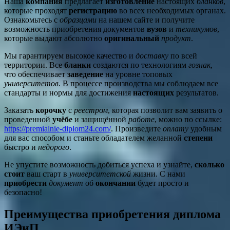
Наша
компания
предлагает
изготовление
настоящих
бланков
,
которые проходят
регистрацию
во всех необходимых органах.
Ознакомьтесь с
образцами
на нашем сайте и получите
возможность приобретения документов
вузов
и
техникумов
,
которые выдают абсолютно
оригинальный
продукт
.
Мы гарантируем высокое качество и
доставку
по всей
территории. Все
бланки
создаются по технологиям
гознак
,
что обеспечивает
заведение
на уровне топовых
университетов
. В процессе производства мы соблюдаем все
стандарты и нормы для достижения
настоящих
результатов.
Заказать
корочку
с
реестром
, которая позволит вам заявить о
проведенной
учёбе
и защищённой
работе
, можно по ссылке:
https://premialnie-diplom24.com/
. Произведите
оплату
удобным
для вас способом и станьте обладателем желанной
степени
быстро и
недорого
.
Не упустите возможность добиться успеха и узнайте,
сколько
стоит
ваш старт в
университетской
жизни. С нами
приобрести
документ
об
окончании
будет просто и
безопасно!
Преимущества приобретения диплома
ИЭиП