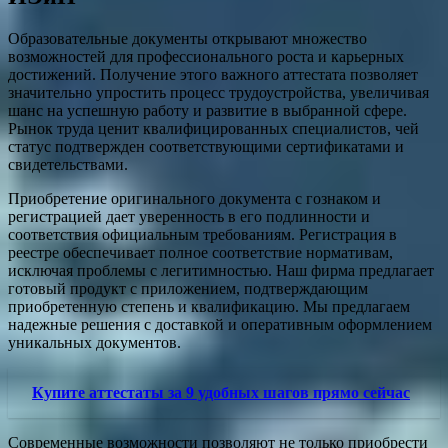
Образовательные документы открывают множество
возможностей для профессионального роста и карьерных
достижений. Получение этого важного аттестата позволяет
значительно упростить процесс трудоустройства, увеличивая
шанс на успешную работу и развитие в выбранной сфере.
Рынок труда ценит квалифицированных специалистов, чей
статус подтвержден соответствующими сертификатами и
свидетельствами.
Приобретение оригинального документа с гознаком и
регистрацией дает уверенность в его подлинности и
соответствия официальным требованиям. Регистрация в
реестре обеспечивает полное соответствие нормативам,
исключая проблемы с легитимностью. Наш фирма предлагает
готовый продукт с приложением, подтверждающим
приобретенную степень и квалификацию. Мы предлагаем
надежные решения с доставкой и оперативным оформлением
уникальных документов.
Купите аттестаты за 9 удобных шагов прямо сейчас
Современные возможности позволяют не только приобрести