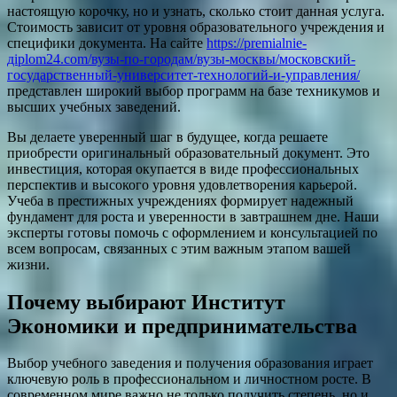
настоящую корочку, но и узнать, сколько стоит данная услуга.
Стоимость зависит от уровня образовательного учреждения и
специфики документа. На сайте
https://premialnie-
дiplom24.com/вузы-по-городам/вузы-москвы/московский-
государственный-университет-технологий-и-управления/
представлен широкий выбор программ на базе техникумов и
высших учебных заведений.
Вы делаете уверенный шаг в будущее, когда решаете
приобрести оригинальный образовательный документ. Это
инвестиция, которая окупается в виде профессиональных
перспектив и высокого уровня удовлетворения карьерой.
Учеба в престижных учреждениях формирует надежный
фундамент для роста и уверенности в завтрашнем дне. Наши
эксперты готовы помочь с оформлением и консультацией по
всем вопросам, связанных с этим важным этапом вашей
жизни.
Почему выбирают Институт
Экономики и предпринимательства
Выбор учебного заведения и получения образования играет
ключевую роль в профессиональном и личностном росте. В
современном мире важно не только получить степень, но и