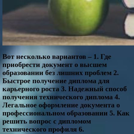
Вот несколько вариантов – 1. Где
приобрести документ о высшем
образовании без лишних проблем 2.
Быстрое получение диплома для
карьерного роста 3. Надежный способ
получения технического диплома 4.
Легальное оформление документа о
профессиональном образовании 5. Как
решить вопрос с дипломом
технического профиля 6.