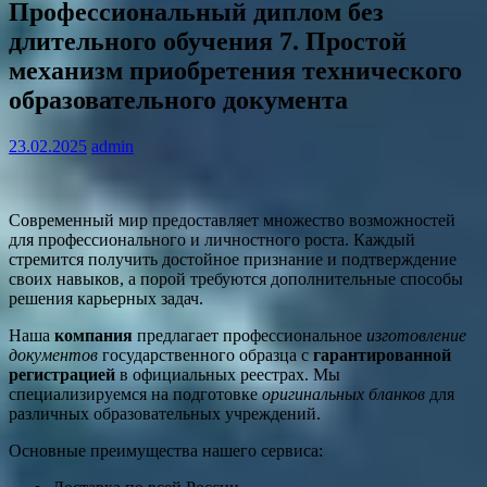
Профессиональный диплом без
длительного обучения 7. Простой
механизм приобретения технического
образовательного документа
23.02.2025
admin
Современный мир предоставляет множество возможностей
для профессионального и личностного роста. Каждый
стремится получить достойное признание и подтверждение
своих навыков, а порой требуются дополнительные способы
решения карьерных задач.
Наша
компания
предлагает профессиональное
изготовление
документов
государственного образца с
гарантированной
регистрацией
в официальных реестрах. Мы
специализируемся на подготовке
оригинальных бланков
для
различных образовательных учреждений.
Основные преимущества нашего сервиса: