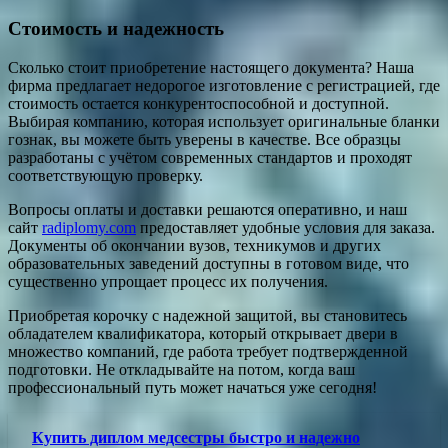
Стоимость и надежность
Сколько стоит приобретение настоящего документа? Наша
фирма предлагает недорогое изготовление с регистрацией, где
стоимость остается конкурентоспособной и доступной.
Выбирая компанию, которая использует оригинальные бланки
гознак, вы можете быть уверены в качестве. Все образцы
разработаны с учётом современных стандартов и проходят
соответствующую проверку.
Вопросы оплаты и доставки решаются оперативно, и наш
сайт
radiplomy.com
предоставляет удобные условия для заказа.
Документы об окончании вузов, техникумов и других
образовательных заведений доступны в готовом виде, что
существенно упрощает процесс их получения.
Приобретая корочку с надежной защитой, вы становитесь
обладателем квалификатора, который открывает двери в
множество компаний, где работа требует подтвержденной
подготовки. Не откладывайте на потом, когда ваш
профессиональный путь может начаться уже сегодня!
Купить диплом медсестры быстро и надежно