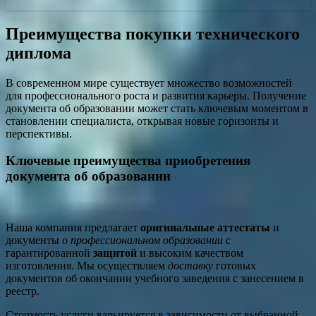
Преимущества покупки технического
диплома
В современном мире существует множество возможностей
для профессионального роста и развития карьеры. Получение
документа об образовании может стать ключевым моментом в
становлении специалиста, открывая новые горизонты и
перспективы.
Ключевые преимущества приобретения
документа об образовании
Наша компания предлагает
оригинальные аттестаты
и
документы о
профессиональном образовании
с
гарантированной
защитой
и высоким качеством
изготовления. Мы осуществляем
доставку
готовых
документов об окончании учебного заведения с занесением в
реестр.
Стоимость услуги варьируется в зависимости от выбранной