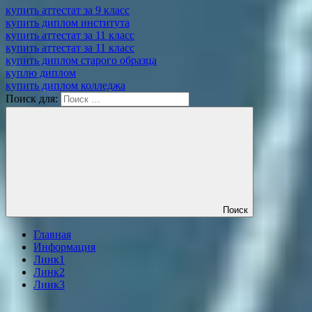
купить аттестат за 9 класс
купить диплом института
купить аттестат за 11 класс
купить аттестат за 11 класс
купить диплом старого образца
куплю диплом
купить диплом колледжа
Поиск для:
Поиск
Главная
Информация
Линк1
Линк2
Линк3