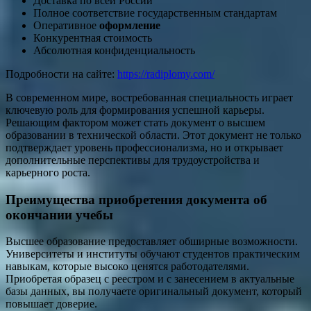
Доставка по всей России
Полное соответствие государственным стандартам
Оперативное
оформление
Конкурентная стоимость
Абсолютная конфиденциальность
Подробности на сайте:
https://radiplomy.com/
В современном мире, востребованная специальность играет
ключевую роль для формирования успешной карьеры.
Решающим фактором может стать документ о высшем
образовании в технической области. Этот документ не только
подтверждает уровень профессионализма, но и открывает
дополнительные перспективы для трудоустройства и
карьерного роста.
Преимущества приобретения документа об
окончании учебы
Высшее образование предоставляет обширные возможности.
Университеты и институты обучают студентов практическим
навыкам, которые высоко ценятся работодателями.
Приобретая образец с реестром и с занесением в актуальные
базы данных, вы получаете оригинальный документ, который
повышает доверие.