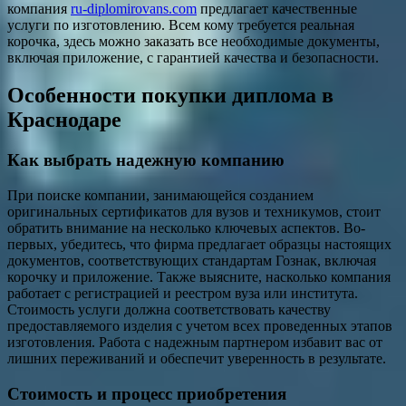
компания
ru-diplomirovans.com
предлагает качественные
услуги по изготовлению. Всем кому требуется реальная
корочка, здесь можно заказать все необходимые документы,
включая приложение, с гарантией качества и безопасности.
Особенности покупки диплома в
Краснодаре
Как выбрать надежную компанию
При поиске компании, занимающейся созданием
оригинальных сертификатов для вузов и техникумов, стоит
обратить внимание на несколько ключевых аспектов. Во-
первых, убедитесь, что фирма предлагает образцы настоящих
документов, соответствующих стандартам Гознак, включая
корочку и приложение. Также выясните, насколько компания
работает с регистрацией и реестром вуза или института.
Стоимость услуги должна соответствовать качеству
предоставляемого изделия с учетом всех проведенных этапов
изготовления. Работа с надежным партнером избавит вас от
лишних переживаний и обеспечит уверенность в результате.
Стоимость и процесс приобретения