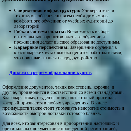
Современная инфраструктура:
Университеты и
техникумы обеспечены всем необходимым для
комфортного обучения: от учебных аудиторий до
лабораторий.
Гибкая система оплаты:
Возможность выбора
оптимальных вариантов платы за обучение и
проживания делает высшее образование доступным.
Карьерные перспективы:
Завершение обучения в
краснодарских вузах высоко ценится работодателями,
что повышает шансы на трудоустройство.
Диплом о среднем образовании купить
Оформление документов, таких как степень, корочка, и
другие, производится в соответствии со всеми стандартами.
Благодаря этому, студенты получают готовый оригинал,
который признается в любых учреждениях. В числе
преимуществ также стоит упомянуть недорогие стоимость и
возможность быстрой доставки готового бланка.
Для всех, кто заинтересован в приобретении настоящих и
оригинальных документов с проведенной регистрацией,