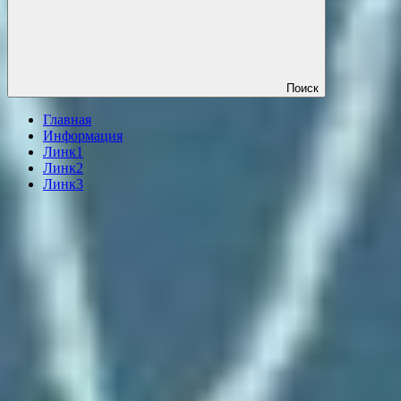
Поиск
Главная
Информация
Линк1
Линк2
Линк3