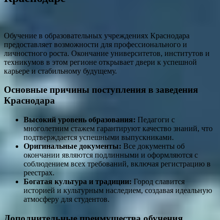
Обучение в образовательных учреждениях Краснодара
предоставляет возможности для профессионального и
личностного роста. Окончание университетов, институтов и
техникумов в этом регионе открывает двери к успешной
карьере и стабильному будущему.
Основные причины поступления в заведения
Краснодара
Высокий уровень образования:
Педагоги с
многолетним стажем гарантируют качество знаний, что
подтверждается успешными выпускниками.
Оригинальные документы:
Все документы об
окончании являются подлинными и оформляются с
соблюдением всех требований, включая регистрацию в
реестрах.
Богатая культура и традиции:
Город славится
историей и культурным наследием, создавая идеальную
атмосферу для студентов.
Дополнительные преимущества обучения