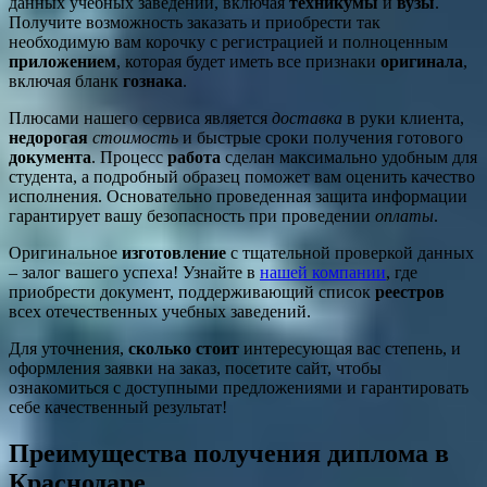
данных учебных заведений, включая
техникумы
и
вузы
.
Получите возможность заказать и приобрести так
необходимую вам корочку с регистрацией и полноценным
приложением
, которая будет иметь все признаки
оригинала
,
включая бланк
гознака
.
Плюсами нашего сервиса является
доставка
в руки клиента,
недорогая
стоимость
и быстрые сроки получения готового
документа
. Процесс
работа
сделан максимально удобным для
студента, а подробный образец поможет вам оценить качество
исполнения. Основательно проведенная защита информации
гарантирует вашу безопасность при проведении
оплаты
.
Оригинальное
изготовление
с тщательной проверкой данных
– залог вашего успеха! Узнайте в
нашей компании
, где
приобрести документ, поддерживающий список
реестров
всех отечественных учебных заведений.
Для уточнения,
сколько стоит
интересующая вас степень, и
оформления заявки на заказ, посетите сайт, чтобы
ознакомиться с доступными предложениями и гарантировать
себе качественный результат!
Преимущества получения диплома в
Краснодаре