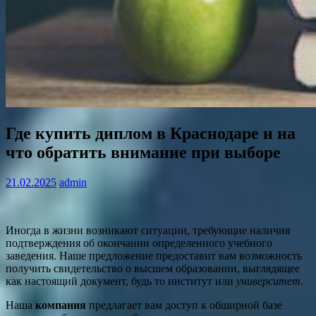
Где купить диплом в Краснодаре и на
что обратить внимание при выборе
21.02.2025
admin
Иногда в жизни возникают ситуации, требующие наличия
подтверждения об окончании определенного учебного
заведения. Наше предложение предоставит вам возможность
получить свидетельство о высшем образовании, выглядящее
как настоящий документ, будь то институт или
университет
.
Наша
компания
предлагает вам доступ к обширной базе