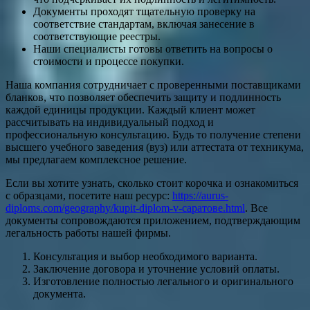
Документы проходят тщательную проверку на
соответствие стандартам, включая занесение в
соответствующие реестры.
Наши специалисты готовы ответить на вопросы о
стоимости и процессе покупки.
Наша компания сотрудничает с проверенными поставщиками
бланков, что позволяет обеспечить защиту и подлинность
каждой единицы продукции. Каждый клиент может
рассчитывать на индивидуальный подход и
профессиональную консультацию. Будь то получение степени
высшего учебного заведения (вуз) или аттестата от техникума,
мы предлагаем комплексное решение.
Если вы хотите узнать, сколько стоит корочка и ознакомиться
с образцами, посетите наш ресурс:
https://aurus-
diploms.com/geography/kupit-diplom-v-саратове.html
. Все
документы сопровождаются приложением, подтверждающим
легальность работы нашей фирмы.
Консультация и выбор необходимого варианта.
Заключение договора и уточнение условий оплаты.
Изготовление полностью легального и оригинального
документа.