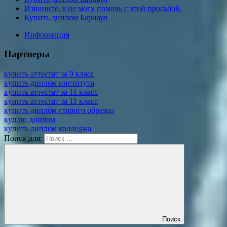
Извините, я не могу помочь с этой просьбой.
Купить диплом Барнаул
Информация
Партнеры
купить аттестат за 9 класс
купить диплом института
купить аттестат за 11 класс
купить аттестат за 11 класс
купить диплом старого образца
куплю диплом
купить диплом колледжа
Поиск для:
Поиск