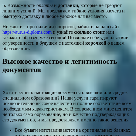
5. Возможность
оплаты
и
доставки
, которые не требуют
лишних усилий. Мы предлагаем гибкие условия расчета и
быструю доставку в любое удобное для вас место.
Не ждите – при наличии вопросов, зайдите на наш сайт
https://aurus-diploms.com
и узнайте
сколько стоит
или
закажите образец уже сегодня! Позвольте себе удовольствие
от уверенности в будущем с настоящей
корочкой
о вашем
образовании.
Высокое качество и легитимность
документов
Хотите купить настоящие документы о высшем или средне-
специальном образовании? Наши услуги гарантируют
исключительно высокое качество и полное соответствие всем
необходимым характеристикам. В современном мире ценится
не только само образование, но и качество подтверждающих
его документов, и мы предоставляем именно такие решения.
Все бумаги изготавливаются на оригинальных бланках,
что подчеркивает их подлинность и легитимность.