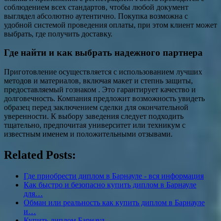
соблюдением всех стандартов, чтобы любой документ
выглядел абсолютно аутентично. Покупка возможна с
удобной системой проведения оплаты, при этом клиент может
выбрать, где получить доставку.
Где найти и как выбрать надежного партнера
Приготовление осуществляется с использованием лучших
методов и материалов, включая макет и степнь защиты,
предоставляемый гознаком . Это гарантирует качество и
долговечность. Компания предложит возможность увидеть
образец перед заключением сделки для окончательной
уверенности. К выбору заведения следует подходить
тщательно, предпочитая университет или техникум с
известным именем и положительными отзывами.
Related Posts:
Где приобрести диплом в Барнауле - вся информация
Как быстро и безопасно купить диплом в Барнауле
для…
Обман или реальность как купить диплом в Барнауле
и…
Купить диплом Барнаул