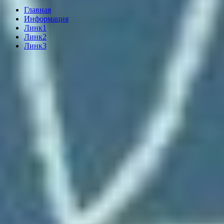
Главная
Информация
Линк1
Линк2
Линк3