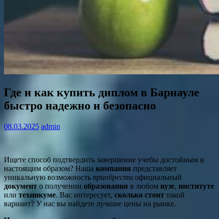
Где и как купить диплом в Барнауле
быстро надежно и безопасно
08.03.2025
admin
Ищете способ подтвердить завершение учебы достойным и
настоящим образом? Наша
компания
представляет
уникальную возможность
приобрести
официальный
документ
о получении
образования
в любом
вузе
,
институте
или
техникуме
. Вас интересует,
сколько стоит
такой
вариант? У нас вы найдете лучшие цены на рынке.