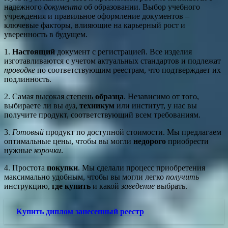
надежного
документа
об образовании. Выбор учебного
учреждения и правильное оформление документов –
ключевые факторы, влияющие на карьерный рост и
уверенность в будущем.
1.
Настоящий
документ с регистрацией. Все изделия
изготавливаются с учетом актуальных стандартов и подлежат
проводке
по соответствующим реестрам, что подтверждает их
подлинность.
2. Самая высокая степень
образца
. Независимо от того,
выбираете ли вы
вуз
,
техникум
или институт, у нас вы
получите продукт, соответствующий всем требованиям.
3.
Готовый
продукт по доступной стоимости. Мы предлагаем
оптимальные цены, чтобы вы могли
недорого
приобрести
нужные
корочки
.
4. Простота
покупки
. Мы сделали процесс приобретения
максимально удобным, чтобы вы могли легко
получить
инструкцию,
где купить
и какой
заведение
выбрать.
Купить диплом занесенный реестр