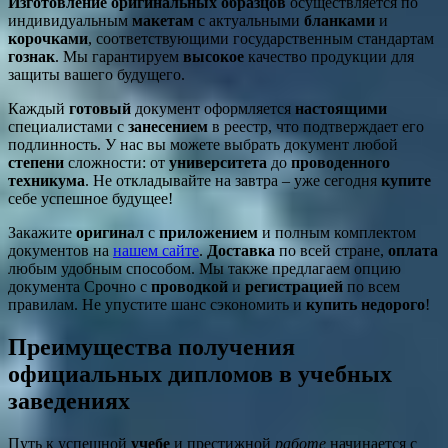
Изготовление
оригинальных
образцов
осуществляется по
индивидуальным
макетам
с актуальными
бланками
и
корочками
, соответствующими государственным стандартам
гознак
. Мы гарантируем
высокое
качество продукции для
защиты вашего будущего.
Каждый
готовый
документ оформляется
настоящими
специалистами с
занесением
в реестр, что подтверждает его
подлинность. У нас вы можете выбрать документ любой
степени
сложности: от
университета
до
проводенного
техникума
. Не откладывайте на завтра – уже сегодня
купите
себе успешное будущее!
Закажите
оригинал
с
приложением
и полным комплектом
документов на
нашем сайте
.
Доставка
по всей стране,
оплата
любым удобным способом. Мы также предлагаем опцию
документа Срочно с
проводкой
и
регистрацией
по всем
правилам. Не упустите шанс сэкономить и
купить
недорого
!
Преимущества получения
официальных дипломов в учебных
заведениях
Путь к успешной
учебе
и престижной
работе
начинается с