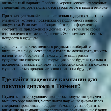
оптимальный вариант. Особенно хороши
корочки
от учебных
заведений, которые пользуются авторитетом в вашем регионе.
При заказе учитывайте наличие
гознак
и других защитных
элементов, которые подтверждают подлинность вашего
документа. Если вам необходимо быстрое оформление,
смотрите на
приложение
к документу и уточняйте сроки
изготовления в момент обращения. Это поможет избежать
неудобств в будущем.
Для получения качественного результата выбирайте
институт
или
университет
, с которым можно сотрудничать
на длительной основе. В таком случае ваши риски
существенно снизятся, а информация о вас будет актуальна и
проверена. Закажите диплом у профессионалов, и вы сможете
с уверенностью продолжить свои планы на будущее.
Где найти надежные компании для
покупки диплома в Тюмени?
Студенты, интересующиеся вопросом получения документа
высшего образования, могут найти надежные фирмы через
специализированные площадки. Рекомендуется обратить
внимание на компании, предлагающие оригинальные бланки,