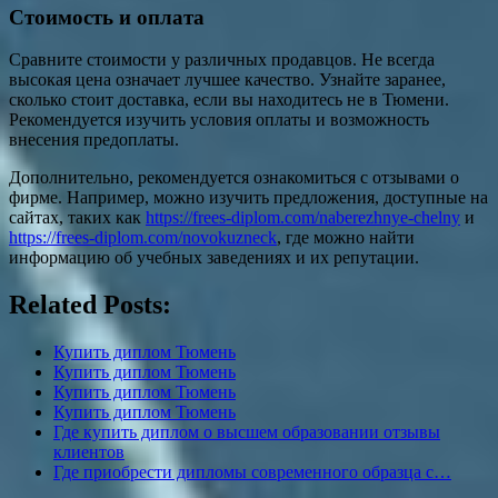
Стоимость и оплата
Сравните стоимости у различных продавцов. Не всегда
высокая цена означает лучшее качество. Узнайте заранее,
сколько стоит доставка, если вы находитесь не в Тюмени.
Рекомендуется изучить условия оплаты и возможность
внесения предоплаты.
Дополнительно, рекомендуется ознакомиться с отзывами о
фирме. Например, можно изучить предложения, доступные на
сайтах, таких как
https://frees-diplom.com/naberezhnye-chelny
и
https://frees-diplom.com/novokuzneck
, где можно найти
информацию об учебных заведениях и их репутации.
Related Posts:
Купить диплом Тюмень
Купить диплом Тюмень
Купить диплом Тюмень
Купить диплом Тюмень
Где купить диплом о высшем образовании отзывы
клиентов
Где приобрести дипломы современного образца с…