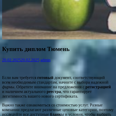
Купить диплом Тюмень
20.02.2025
20.02.2025
admin
Если вам требуется
готовый
документ, соответствующий
всем необходимым стандартам, начните с выбора надежной
фирмы
. Обратите внимание на предложения с
регистрацией
и наличием актуального
реестра
, что гарантирует
легитимность вашего нового сертификата.
Важно также ознакомиться со стоимостью услуг. Разные
компании предлагают различные ценовые категории, поэтому
исследуйте все доступные
бланк
ы и условия, чтобы выбрать