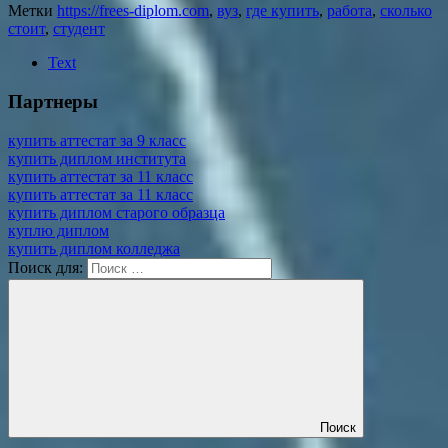
Метки
https://frees-diplom.com
,
вуз
,
где купить
,
работа
,
сколько
стоит
,
студент
Text
Партнеры
купить аттестат за 9 класс
купить диплом института
купить аттестат за 11 класс
купить аттестат за 11 класс
купить диплом старого образца
куплю диплом
купить диплом колледжа
Поиск для:
Поиск