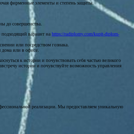
лючая фирменные элементы и степень защиты.
ны до совершенства.
те подходящий вариант на
https://radiplomy.com/kupit-diplom-
снении или посредством гознака.
 дома или в офисе.
оснуться к истории и почувствовать себя частью великого
навстречу истории и почувствуйте возможность управления
рофессиональной реализации. Мы предоставляем уникальную