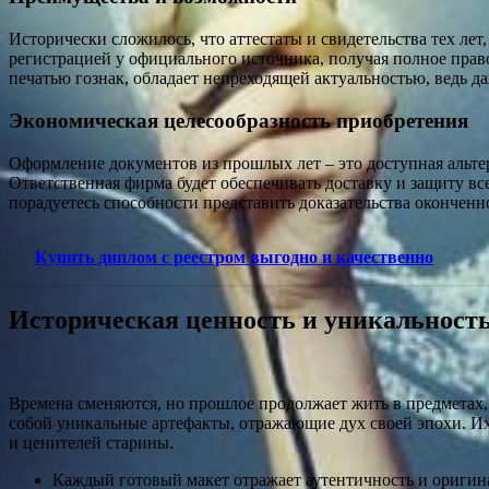
Исторически сложилось, что аттестаты и свидетельства тех ле
регистрацией у официального источника, получая полное прав
печатью гознак, обладает непреходящей актуальностью, ведь д
Экономическая целесообразность приобретения
Оформление документов из прошлых лет – это доступная альте
Ответственная фирма будет обеспечивать доставку и защиту в
порадуетесь способности представить доказательства оконченно
Купить диплом с реестром выгодно и качественно
Историческая ценность и уникальност
Времена сменяются, но прошлое продолжает жить в предметах,
собой уникальные артефакты, отражающие дух своей эпохи. Их
и ценителей старины.
Каждый готовый макет отражает аутентичность и ориги