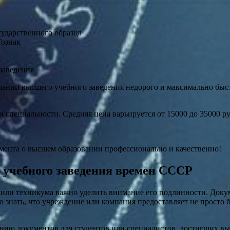
сударственного образца
Гознак
заведения
чании высшего учебного заведения недорого и максимально бы
и специальности. Средняя цена варьируется от 15000 до 35000 р
ента о высшем образовании профессионально и качественно!
 учебного заведения времен СССР
 или техникума важно уделить внимание его подлинности. Доку
 знать, что учреждение или компания предоставляет не просто 
ию документов для студентов или специалистов, достигших высш