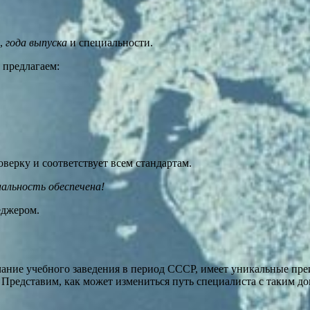
,
года выпуска
и специальности.
 предлагаем:
ерку и соответствует всем стандартам.
альность обеспечена!
еджером.
ание учебного заведения в период СССР, имеет уникальные преи
Представим, как может измениться путь специалиста с таким д