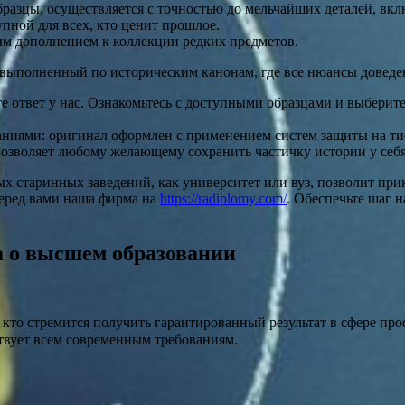
разцы, осуществляется с точностью до мельчайших деталей, вк
пной для всех, кто ценит прошлое.
ым дополнением к коллекции редких предметов.
 выполненный по историческим канонам, где все нюансы доведе
ете ответ у нас. Ознакомьтесь с доступными образцами и выбери
аниями: оригинал оформлен с применением систем защиты на ти
 позволяет любому желающему сохранить частичку истории у себя
х старинных заведений, как университет или вуз, позволит прик
перед вами наша фирма на
https://radiplomy.com/
. Обеспечьте шаг 
 о высшем образовании
 кто стремится получить гарантированный результат в сфере п
вует всем современным требованиям.