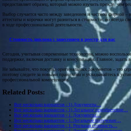
предоставляет образец, который можно изучить прежде, чем ре
Выбор случается часто между заведением и частной фирмой – в 
аттестаты и корочки могут разниться в стоимости, но всегда с
в ходе профессиональной деятельности.
Стоимость диплома с занесением в реестр для вас
Сегодня, учитывая современные технологии, можно воспользова
поддержке, включая доставку и консультации. Главное, задать 
Не забывайте, что покупка оригинальных документов – это с
поэтому следите за новыми правилами и укладывайтесь в уста
профессиональной компетенции.
Related Posts:
Вот несколько вариантов - 1) Документы…
Вот несколько вариантов - 1) Легальное приобретение…
Вот несколько вариантов - 1. Документы…
Вот несколько вариантов - 1. Легальное получение…
Вот несколько вариантов - 1. Реальная стоимость…
Вот несколько вариантов - 1. Легкий способ получить…