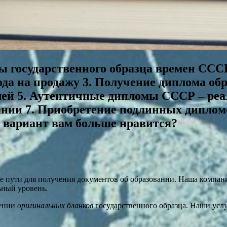
ы государственного образца времен СССР
а на продажу 3. Получение диплома обр
лей 5. Аутентичные дипломы СССР – ре
нии 7. Приобретение подлинных дипломов
вариант вам больше нравится?
 пути для получения документов об образовании. Наша компани
ьный уровень.
лении
оригинальных бланков
государственного образца. Наши усл