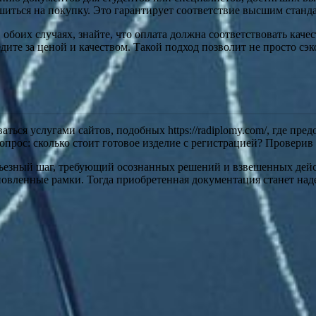
шиться на покупку. Это гарантирует соответствие высшим станд
обоих случаях, знайте, что оплата должна соответствовать каче
ледите за ценой и качеством. Такой подход позволит не просто сэ
ться услугами сайтов, подобных https://radiplomy.com/, где пр
вопрос: сколько стоит готовое изделие с регистрацией? Проверив
ерьезный шаг, требующий осознанных решений и взвешенных дей
новленные рамки. Тогда приобретенная документация станет над