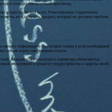
артам и точному соответствию оригиналу.
ству предоставляемых услуг. Разнообразные студенческие
кономить, но и получить продукт, который не доставит проблем
едоставляют информацию о категории товара и всей необходимой
 все детали перед совершением оплаты.
ствий. Каждый год технологии и параметры обновляются,
ежной поддержкой в процессе трудоустройства и защиты своей