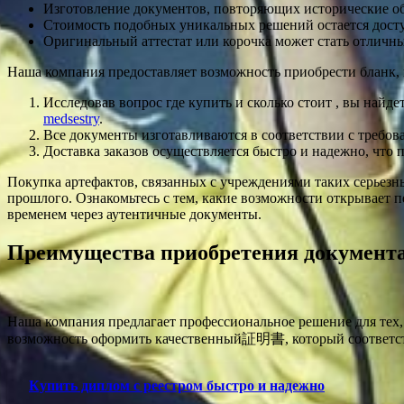
Изготовление документов, повторяющих исторические об
Стоимость подобных уникальных решений остается досту
Оригинальный аттестат или корочка может стать отличн
Наша компания предоставляет возможность приобрести бланк,
Исследовав вопрос где купить и сколько стоит , вы найд
medsestry
.
Все документы изготавливаются в соответствии с требов
Доставка заказов осуществляется быстро и надежно, что
Покупка артефактов, связанных с учреждениями таких серьезны
прошлого. Ознакомьтесь с тем, какие возможности открывает 
временем через аутентичные документы.
Преимущества приобретения документа
Наша компания предлагает профессиональное решение для тех,
возможность оформить качественный証明書, который соответст
Купить диплом с реестром быстро и надежно