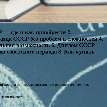
 — где и как приобрести 2.
азца СССР без проблем и сложностей 4.
альная возможность 6. Диплом СССР
 советского периода 8. Как купить
я предлагает профессиональные решения для тех, кто
уги включают: