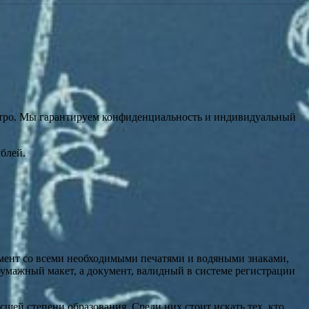
стро. Мы гарантируем конфиденциальность и индивидуальный
ублей.
мент со всеми необходимыми печатями и водяными знаками,
бумажный макет, а документ, валидный в системе регистрации
ей степени образования. Среди них стоит искать тех, кто