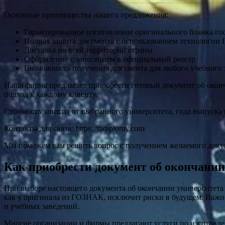
Основные преимущества нашего предложения:
Гарантированное изготовление оригинального бланка го
Полная защита документа с использованием технологии 
Доставка по всей территории страны
Оформление с занесением в официальный реестр
Возможность получения документа для любого учебного 
Наша фирма предлагает приобрести готовый документ об окон
подход к каждому клиенту.
Стоимость зависит от выбранного университета, года выпуска 
Контакты для связи: https://radiplomy.com/
Мы поможем вам решить вопрос с получением желаемого докум
Как приобрести документ об окончании
При выборе настоящего документа об окончании университета
как у оригинала из ГОЗНАК, исключит риски в будущем. Важно
и учебных заведений.
Многие организации и фирмы предлагают услуги по изготовлен