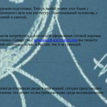
 уровня подготовки. Теперь любой может этот бланк с
онченного вуза или института. Оригинальный экземпляр, с
знаний и умений.
шагов потребуется для оплаты и оформления готовой корочки.
точника. Совместно с
компанией-изготовителем
вы сможете
й организации, как в России, так и за границей.
некогда открывали двери в мир знаний, сегодня представляют
вления, что делает их востребованными среди коллекционеров