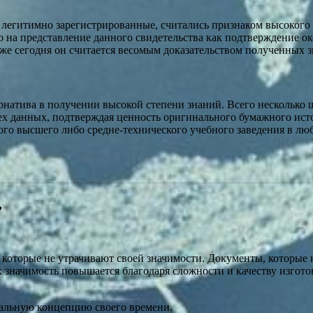
т, легитимно зарегистрированные, считались признаком высокого
о на представление данного свидетельства как подтверждение ок
аже сегодня он считается весомым доказательством полученных 
рнатива в получении высокой степени знаний. Всего несколько 
сех данных, подтверждая ценность оригинального бумажного ис
го высшего либо средне-технического учебного заведения в любо
ь
 которые не утрачивают своей значимости. Документы, которые 
 значимость повышается благодаря сложности и качеству изгото
нальную концепцию своего времени.