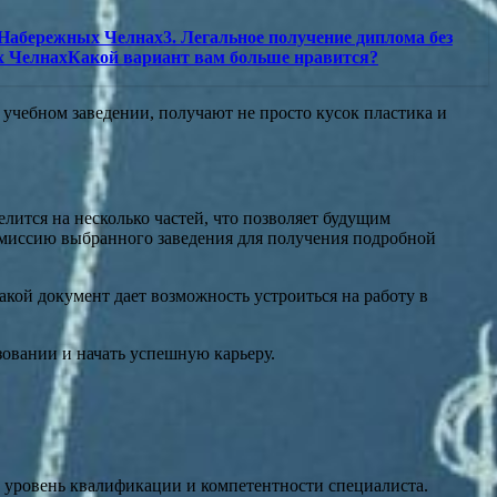
 Набережных Челнах3. Легальное получение диплома без
х ЧелнахКакой вариант вам больше нравится?
учебном заведении, получают не просто кусок пластика и
лится на несколько частей, что позволяет будущим
комиссию выбранного заведения для получения подробной
ой документ дает возможность устроиться на работу в
азовании и начать успешную карьеру.
 уровень квалификации и компетентности специалиста.