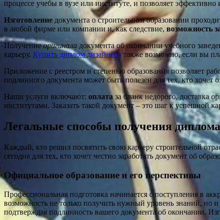
процессе учебы в вузе или институте, и позволяет эффективно
Изготовление
документа о строительном образовании проходит
в любой фирме или компании и, как следствие,
возможность 
Получение
оригинала
документа об окончании учебного заведе
карьеру.
Купить диплом дизайнера
также возможно, если вы пл
Приложение с реестром и степенью образования позволяет рабо
подлинного документа может быть полезен для тех, кто хочет 
Наши услуги включают:
оплата
за бланк недорого, доставка о
институтами. Заказать такой документ – это шаг к успешной кар
Легальные способы получения диплома
Каждый, кто решил посвятить свою карьеру строительной отр
сегодня для тех, кто хочет честно заработать документ об образ
Официальное образование и его перспективы
Профессиональная подготовка начинается с поступления в аккр
возможность не только получить нужный уровень знаний, но и о
подтверждая подлинность вашего документа об окончании. Изг