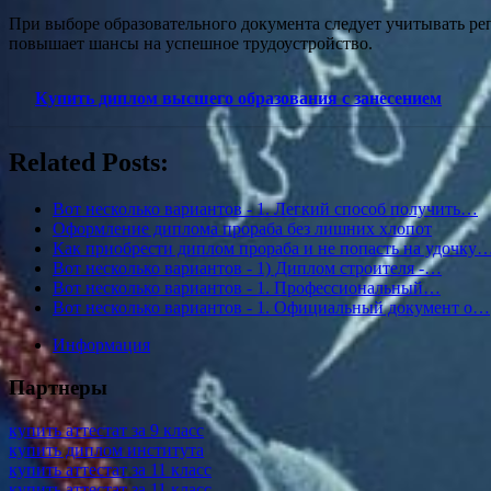
При выборе образовательного документа следует учитывать ре
повышает шансы на успешное трудоустройство.
Купить диплом высшего образования с занесением
Related Posts:
Вот несколько вариантов - 1. Легкий способ получить…
Оформление диплома прораба без лишних хлопот
Как приобрести диплом прораба и не попасть на удочку
Вот несколько вариантов - 1) Диплом строителя -…
Вот несколько вариантов - 1. Профессиональный…
Вот несколько вариантов - 1. Официальный документ о…
Информация
Партнеры
купить аттестат за 9 класс
купить диплом института
купить аттестат за 11 класс
купить аттестат за 11 класс