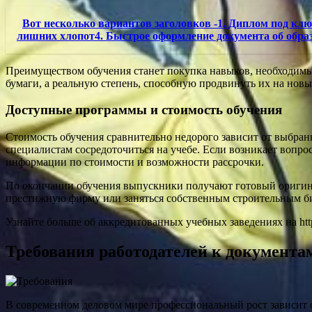
Вот несколько вариантов заголовков -1. Диплом под кл
лишних хлопот4. Быстрое оформление документа об обр
Преимуществом обучения станет покупка навыков, необходимы
бумаги, а реальную степень, способную продвинуть их на новы
Доступные программы и стоимость обучения
Стоимость обучения сравнительно недорого зависит от выбранн
специалистам сосредоточиться на учебе. Если возникает вопро
информации по стоимости и возможности рассрочки.
По окончании обучения выпускники получают готовый оригина
престижную фирму или заняться собственным строительным б
Узнайте больше об аккредитованных учебных заведениях на http
Требования работодателей к документа
В современном деловом мире профессиональный рост зависит о