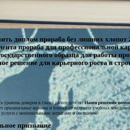
чить диплом прораба без лишних хлопот 
мента прораба для профессиональной кар
осударственного образца для работы п
ное решение для карьерного роста в стр
ь уровень доверия в глазах работодателя?
Наши решения помог
ет
оригинальные корочки
и бланки от ведущих учебных заведений
 услуги с минимальными затратами и
доставкой
!
льное признание