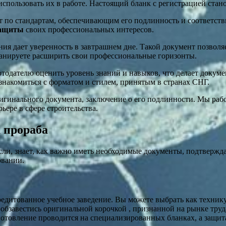
 использовать их в работе. Настоящий бланк с регистрацией ста
 по стандартам, обеспечивающим его подлинность и соответств
защиты
своих профессиональных интересов.
ния дает уверенность в завтрашнем дне. Такой документ позвол
анируете расширить свои профессиональные горизонты.
тодателю оценить уровень знаний и навыков, что делает докуме
ознакомиться с форматом и стилем, принятым в странах СНГ.
ригинального документа, заключение о его подлинности. Мы раб
ьере в сфере строительства.
 прораба
асли, знает, как важно иметь необходимые документы, подтвер
овании.
едитованное учебное заведение. Вы можете выбрать как техникум
бзавестись оригинальной корочкой , признанной на рынке труда.
отовление проводится на специализированных бланках, а защита