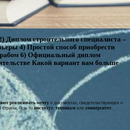
2) Диплом строительного специалиста –
ьеры 4) Простой способ приобрести
рорабом 6) Официальный диплом
оительстве Какой вариант вам больше
ают реализовать мечту
о документах, свидетельствующих о
 страны, будь то
институт
,
техникум
или
университет
.