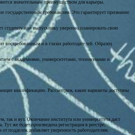
новится значительным преимуществом для карьеры.
ие государственным требованиям. Это гарантирует признание
яет студенту или выпускнику уверенно планировать свою
нт востребованным и в глазах работодателей. Образец
отаем с академиями, университетами, техникумами и
ждающие квалификацию. Рассмотрим, какие варианты доступны
, так и вуз. Окончание института или университета даст
 Тут же будет произведена регистрация в реестре,
 от подделок добавляет уверенность работодателям.