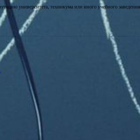
путацию университета, техникума или иного учебного заведени
…