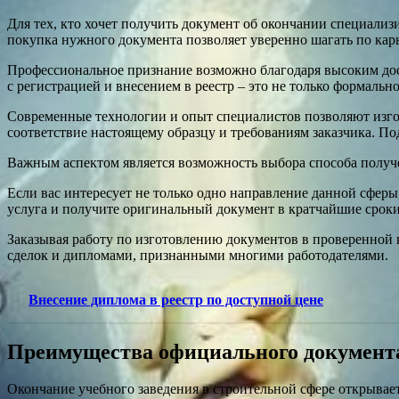
Для тех, кто хочет получить документ об окончании специализ
покупка нужного документа позволяет уверенно шагать по ка
Профессиональное признание возможно благодаря высоким дос
с регистрацией и внесением в реестр – это не только формальн
Современные технологии и опыт специалистов позволяют изго
соответствие настоящему образцу и требованиям заказчика. По
Важным аспектом является возможность выбора способа получ
Если вас интересует не только одно направление данной сфер
услуга и получите оригинальный документ в кратчайшие сроки
Заказывая работу по изготовлению документов в проверенной
сделок и дипломами, признанными многими работодателями.
Внесение диплома в реестр по доступной цене
Преимущества официального документа
Окончание учебного заведения в строительной сфере открывае