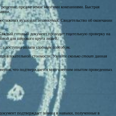
но решение, предлагаемое многими компаниями. Быстрая
пании.
рестижных вузах или техникумах. Свидетельство об окончании
. Каждый готовый документ проходит тщательную проверку на
упной для широкого круга людей.
, а доступна оплата удобным способом.
 привлекательной стоимости. Узнайте
сколько стоит
данная
олнения, что подтверждается многолетним опытом проведенных
 документ подтверждает знания и навыки, полученные в