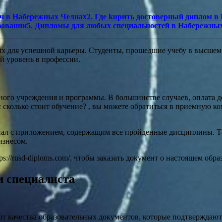
юч в Набережных Челнах2. Где kupить достоверный диплом в
азовании5. Дипломы для любых специальностей в Набережны
х для успешной карьеры. Студенты, прошедшие учебу в высшем 
й уровень в профессии.
ого учреждения и программы. В большинстве случаев, оплата де
с сколько стоит обучение? , вы можете обратиться в приемную 
л с приложением, содержащим все пройденные дисциплины. Так
изнесом.
s://rusd-diploms.com/, чтобы заказать документ о настоящем обр
м специалиста
т качества образовательных документов, которые подтверждают