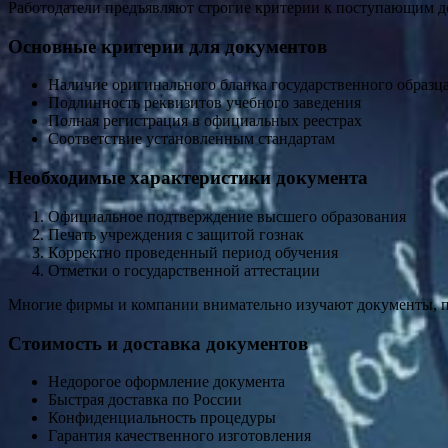
Работодатели предъявляют строгие критерии к поступающим д
Основные критерии для документов
Наличие оригинального бланка государственного образц
Подлинность реквизитов учебного заведения
Полная регистрация в официальных реестрах
Соответствие установленным стандартам
Необходимые характеристики документа
Официальное подтверждение высшего образования
Печать учреждения с защитой гознак
Корректно проведенный период обучения
Отметки о государственной аттестации
Многие фирмы и компании внимательно изучают документы, п
Стоимость и доставка документов
Недорогое оформление документа
Быстрая доставка по России
Конфиденциальность процедуры
Гарантия качественного изготовления