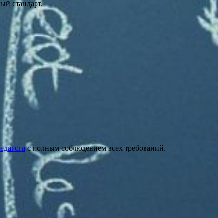
ый стандарт.
едагога
с полным соблюдением всех требований.