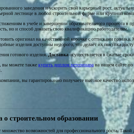
ированного заведения и ускорить свой карьерный рост, актуаль
рьерной лестнице в любой строительной фирме или крупной ком
тижениям в учебе и завершении образовательного процесса в п
ость, но и способ доказать свою квалификацию работодателям.
товить оригинал на качественной корочке с оттисками гознака
добные изделия доступны недорого, что делает их покупка дост
ения готового изделия.
Доставка
осуществляется в сжатые сроки
ы, вы можете также
купить диплом ветеринара
на нашем сайте по
.
 компании, вы гарантированно получаете высокое качество исп
 о строительном образовании
т множество возможностей для профессионального роста. Такой