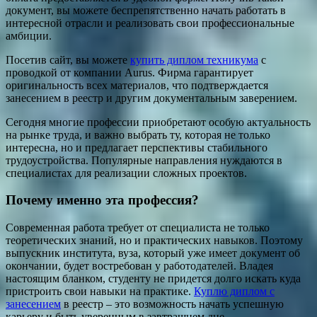
документ, вы можете беспрепятственно начать работать в
интересной отрасли и реализовать свои профессиональные
амбиции.
Посетив сайт, вы можете
купить диплом техникума
с
проводкой от компании Aurus. Фирма гарантирует
оригинальность всех материалов, что подтверждается
занесением в реестр и другим документальным заверением.
Сегодня многие профессии приобретают особую актуальность
на рынке труда, и важно выбрать ту, которая не только
интересна, но и предлагает перспективы стабильного
трудоустройства. Популярные направления нуждаются в
специалистах для реализации сложных проектов.
Почему именно эта профессия?
Современная работа требует от специалиста не только
теоретических знаний, но и практических навыков. Поэтому
выпускник института, вуза, который уже имеет документ об
окончании, будет востребован у работодателей. Владея
настоящим бланком, студенту не придется долго искать куда
пристроить свои навыки на практике.
Куплю диплом с
занесением
в реестр – это возможность начать успешную
карьеру и быть уверенным в завтрашнем дне.