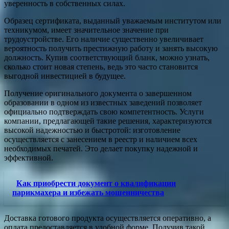
уверенность в собственных силах.
Образец сертификата, выданный уважаемым институтом или
техникумом, имеет значительное значение при
трудоустройстве. Его наличие существенно увеличивает
вероятность получить престижную работу и занять высокую
должность. Купив соответствующий бланк, можно узнать,
сколько стоит новая степень, ведь это часто становится
выгодной инвестицией в будущее.
Получение оригинального документа о завершенном
образовании в одном из известных заведений позволяет
официально подтверждать свою компетентность. Услуги
компании, предлагающей такие решения, характеризуются
высокой надежностью и быстротой: изготовление
осуществляется с занесением в реестр и наличием всех
необходимых печатей. Это делает покупку надежной и
эффективной.
Как приобрести документ о квалификации
парикмахера и избежать мошенничества
Доставка готового продукта осуществляется оперативно, а
оплата предоставляется в удобной форме. Получив такой