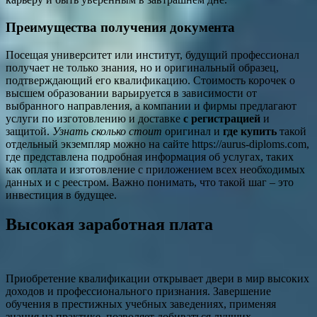
Преимущества получения документа
Посещая университет или институт, будущий профессионал
получает не только знания, но и оригинальный образец,
подтверждающий его квалификацию. Стоимость корочек о
высшем образовании варьируется в зависимости от
выбранного направления, а компании и фирмы предлагают
услуги по изготовлению и доставке
с регистрацией
и
защитой.
Узнать сколько стоит
оригинал и
где купить
такой
отдельный экземпляр можно на сайте https://aurus-diploms.com,
где представлена подробная информация об услугах, таких
как оплата и изготовление с приложением всех необходимых
данных и с реестром. Важно понимать, что такой шаг – это
инвестиция в будущее.
Высокая заработная плата
Приобретение квалификации открывает двери в мир высоких
доходов и профессионального признания. Завершение
обучения в престижных учебных заведениях, применяя
знания на практике, позволяет добиваться лучших