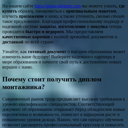
На нашем сайте
https://aurus-diploms.com
вы можете узнать,
где
купить
образец
, ознакомиться с
оригинальным макетом
,
изучить
приложение
к нему, а также уточнить,
сколько стоит
такое предложение. Благодаря профессиональному подходу и
надежной системе
защиты
,
изготовление
и
покупка
теперь
проводятся
быстро и недорого
. Мы предоставляем
качественные корочки
с полной
проводкой
документов и
доставкой
по всей стране.
Узнайте, как
готовый документ
о высшем
образовании
может
изменить ваше будущее! Выберите надежного партнера в
мире образования и начните свой путь к достижению новых
вершин с нами.
Почему стоит получить диплом
монтажника?
Современный рынок труда предъявляет высокие требования к
уровню квалификации специалистов. Соответствующий
документ об образовании открывает перед обладателем новые
перспективы и возможности, помогает в карьерном росте и
повышении уровня дохода. Важно, что сам процесс обучения
позволит расширить профессиональный кругозор и повысить