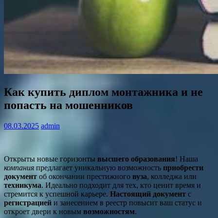
Как купить диплом монтажника и не
попасть на мошенников
08.03.2025
admin
Открыты новые горизонты
высшего образования
! Наша
компания
предлагает уникальную возможность
приобрести
документ
об окончании престижного
вуза
, колледжа или
техникума
. Идеально подходит для тех, кто ценит время и
стремится к успешной карьере.
Настоящий документ
с
регистрацией
и занесением в реестр повысит ваш статус и
откроет двери к новым
возможностям
.