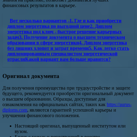
финансовых результатов в карьере.
Вот несколько вариантов -1. Где и как приобрести
диплом энергетика по выгодной цене2. Диплом
энергетика под ключ - быстрое решение карьерных
задач3. Получение документа о высшем техническом
образовании в сфере энергетики4. Диплом энергетика
без лишних хлопот и затрат времени5. Как легко стать
дипломированным специалистом энергетической
отраслиКакой вариант вам больше нравится?
Оригинал документа
Для получения преимущества при трудоустройстве и защите
будущего, рекомендуется приобрести оригинальный документ
о высшем образовании. Образцы, доступные для
ознакомления на официальных сайтах, таких как
https://aurus-
diploms.com
, являются гарантией успешной карьеры и
улучшения финансового положения.
Настоящий оригинал, выпущенный институтом или
вузом.
Бланк с гознак и регистрацией в реестре.