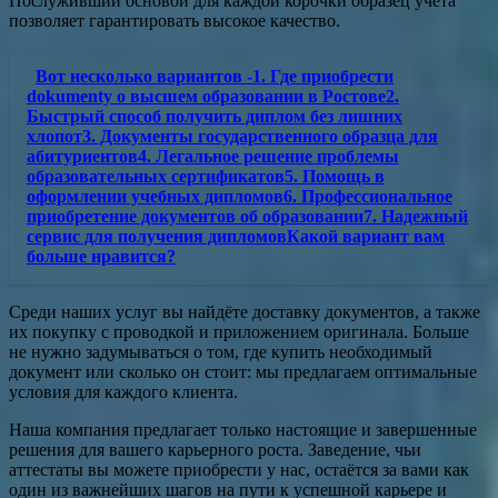
Послуживший основой для каждой корочки образец учёта
позволяет гарантировать высокое качество.
Вот несколько вариантов -1. Где приобрести
dokumenty о высшем образовании в Ростове2.
Быстрый способ получить диплом без лишних
хлопот3. Документы государственного образца для
абитуриентов4. Легальное решение проблемы
образовательных сертификатов5. Помощь в
оформлении учебных дипломов6. Профессиональное
приобретение документов об образовании7. Надежный
сервис для получения дипломовКакой вариант вам
больше нравится?
Среди наших услуг вы найдёте доставку документов, а также
их покупку с проводкой и приложением оригинала. Больше
не нужно задумываться о том, где купить необходимый
документ или сколько он стоит: мы предлагаем оптимальные
условия для каждого клиента.
Наша компания предлагает только настоящие и завершенные
решения для вашего карьерного роста. Заведение, чьи
аттестаты вы можете приобрести у нас, остаётся за вами как
один из важнейших шагов на пути к успешной карьере и