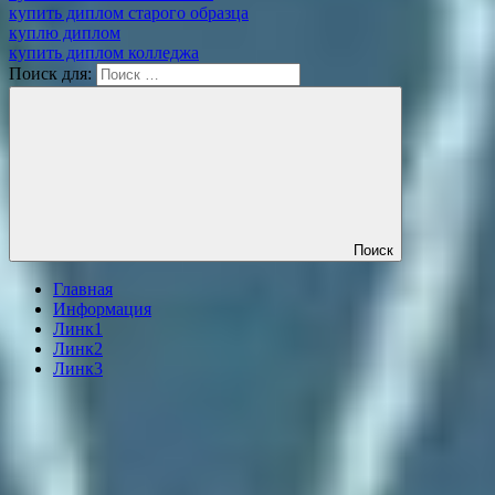
купить диплом старого образца
куплю диплом
купить диплом колледжа
Поиск для:
Поиск
Главная
Информация
Линк1
Линк2
Линк3