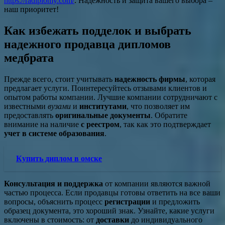
https://radiplomy.com/
. Надежность и защита вашего выбора –
наш приоритет!
Как избежать подделок и выбрать
надежного продавца дипломов
медбрата
Прежде всего, стоит учитывать
надежность фирмы
, которая
предлагает услуги. Поинтересуйтесь отзывами клиентов и
опытом работы компании. Лучшие компании сотрудничают с
известными
вузами
и
институтами
, что позволяет им
предоставлять
оригинальные документы
. Обратите
внимание на наличие
с реестром
, так как это подтверждает
учет в системе образования
.
Купить диплом в омске
Консультация и поддержка
от компании являются важной
частью процесса. Если продавцы готовы ответить на все ваши
вопросы, объяснить процесс
регистрации
и предложить
образец документа, это хороший знак. Узнайте, какие услуги
включены в стоимость: от
доставки
до индивидуального