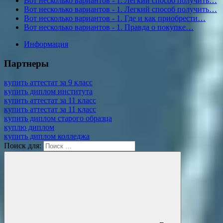
Вот несколько вариантов - 1. Легкий способ получить…
Вот несколько вариантов - 1. Легкий способ получить…
Вот несколько вариантов - 1. Где и как приобрести…
Вот несколько вариантов - 1. Правда о покупке…
Информация
Партнеры
купить аттестат за 9 класс
купить диплом института
купить аттестат за 11 класс
купить аттестат за 11 класс
купить диплом старого образца
куплю диплом
купить диплом колледжа
Поиск для: