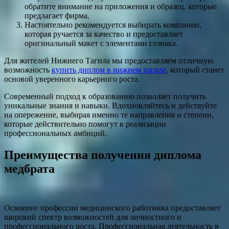
обратите внимание на приложения и образец, которые
предлагает фирма.
Настоятельно рекомендуется выбирать компанию,
которая ручается за качество и предоставляет
оригинальный макет с элементами гознака.
Для жителей Нижнего Тагила мы предоставляем отличную
возможность
купить диплом в нижнем тагиле
, который станет
основой уверенного карьерного роста.
Современный подход к образованию позволяет получить
уникальные знания и навыки. Вдохновляйтесь и действуйте
на опережение, выбирая именно те направления и степени,
которые действительно помогут в реализации
профессиональных амбиций.
Преимущества получения диплома
медбрата
Освоение профессии медицинского работника предоставляет
широкий спектр возможностей для личностного и
профессионального роста. Профессиональная деятельность в