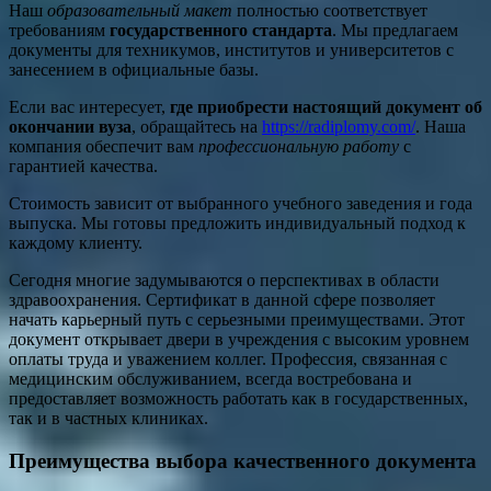
Наш
образовательный макет
полностью соответствует
требованиям
государственного стандарта
. Мы предлагаем
документы для техникумов, институтов и университетов с
занесением в официальные базы.
Если вас интересует,
где приобрести настоящий документ об
окончании вуза
, обращайтесь на
https://radiplomy.com/
. Наша
компания обеспечит вам
профессиональную работу
с
гарантией качества.
Стоимость зависит от выбранного учебного заведения и года
выпуска. Мы готовы предложить индивидуальный подход к
каждому клиенту.
Сегодня многие задумываются о перспективах в области
здравоохранения. Сертификат в данной сфере позволяет
начать карьерный путь с серьезными преимуществами. Этот
документ открывает двери в учреждения с высоким уровнем
оплаты труда и уважением коллег. Профессия, связанная с
медицинским обслуживанием, всегда востребована и
предоставляет возможность работать как в государственных,
так и в частных клиниках.
Преимущества выбора качественного документа