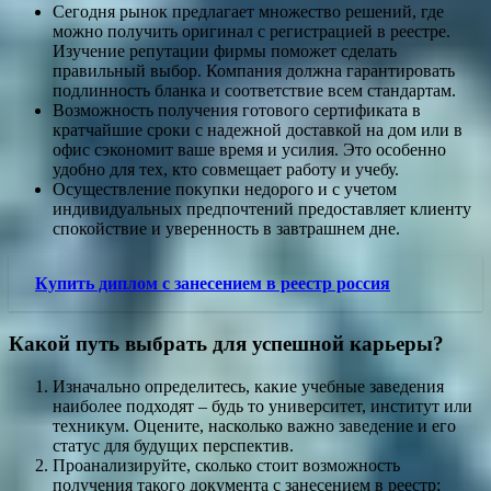
Сегодня рынок предлагает множество решений, где
можно получить оригинал с регистрацией в реестре.
Изучение репутации фирмы поможет сделать
правильный выбор. Компания должна гарантировать
подлинность бланка и соответствие всем стандартам.
Возможность получения готового сертификата в
кратчайшие сроки с надежной доставкой на дом или в
офис сэкономит ваше время и усилия. Это особенно
удобно для тех, кто совмещает работу и учебу.
Осуществление покупки недорого и с учетом
индивидуальных предпочтений предоставляет клиенту
спокойствие и уверенность в завтрашнем дне.
Купить диплом с занесением в реестр россия
Какой путь выбрать для успешной карьеры?
Изначально определитесь, какие учебные заведения
наиболее подходят – будь то университет, институт или
техникум. Оцените, насколько важно заведение и его
статус для будущих перспектив.
Проанализируйте, сколько стоит возможность
получения такого документа с занесением в реестр;