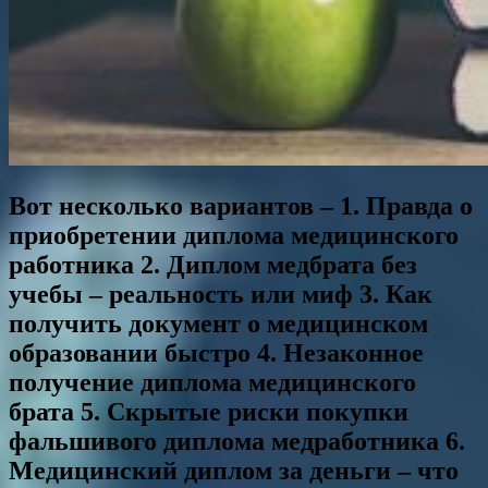
Вот несколько вариантов – 1. Правда о
приобретении диплома медицинского
работника 2. Диплом медбрата без
учебы – реальность или миф 3. Как
получить документ о медицинском
образовании быстро 4. Незаконное
получение диплома медицинского
брата 5. Скрытые риски покупки
фальшивого диплома медработника 6.
Медицинский диплом за деньги – что