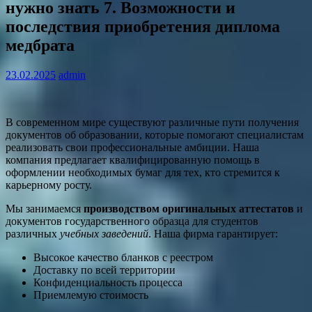
нужно знать 7. Возможности и
последствия приобретения диплома
медбрата
23.02.2025
admin
В современном мире существуют различные пути получения
документов об образовании, которые помогают специалистам
реализовать свои профессиональные амбиции. Наша
компания предлагает квалифицированную помощь в
оформлении необходимых бумаг для тех, кто стремится к
карьерному росту.
Мы занимаемся
производством оригинальных аттестатов
и
документов государственного образца для студентов
различных
учебных заведений
. Наша фирма гарантирует:
Высокое качество бланков с реестром
Доставку по всей территории
Конфиденциальность процесса
Приемлемую стоимость