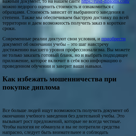
важный документ, то на нашем сайте
https://rusd-diploms.com/
можно недорого оценить стоимость и ознакомиться с
образцами. Стоимость зависит от выбранного заведения и
степени. Также мы обеспечиваем быструю доставку по всей
территории и даем возможность получить заказ в короткие
сроки.
Современные реалии диктуют свои условия, и
приобрести
документ об окончании учебы – это шаг навстречу
достижению высшего уровня профессионализма. Вы можете
не только заказать готовый бланк, но и выбрать подходящее
приложение, которое включит в себя всю информацию о
проведенном обучении и заверит ваши навыки.
Как избежать мошенничества при
покупке диплома
Все больше людей ищут возможность получить документ об
окончании учебного заведения без длительной учебы. Это
вызывает рост предложений, которые не всегда честные.
Чтобы налогия не обманула и вы не потратили средства
напрасно, следует быть внимательнее и соблюдать