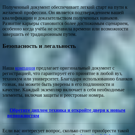
Полученный документ обеспечивает легкий старт на пути к
желаемой профессии. Он является подтверждением вашей
квалификации и доказательством полученных навыков.
Развитие карьеры становится более достижимым сценарием,
особенно когда учёба не оставила времени или возможности
завершить её традиционным путем.
Безопасность и легальность
Наша
компания
предлагает оригинальный документ с
регистрацией, что гарантирует его принятие в любой вуз,
техникум или университет. Благодаря использованию бланков
гознак, вы можете быть уверены в его подлинности и
качестве. Каждый экземпляр включает в себя необходимые
элементы, включая защиты и реестровые номера.
Обретите диплом техника и откройте двери к новым
возможностям
Если вас интересует вопрос, сколько стоит приобрести такой