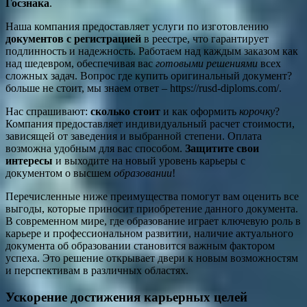
Госзнака
.
Наша компания предоставляет услуги по изготовлению
документов с регистрацией
в реестре, что гарантирует
подлинность и надежность. Работаем над каждым заказом как
над шедевром, обеспечивая вас
готовыми решениями
всех
сложных задач. Вопрос где купить оригинальный документ?
больше не стоит, мы знаем ответ – https://rusd-diploms.com/.
Нас спрашивают:
сколько стоит
и как оформить
корочку
?
Компания предоставляет индивидуальный расчет стоимости,
зависящей от заведения и выбранной степени. Оплата
возможна удобным для вас способом.
Защитите свои
интересы
и выходите на новый уровень карьеры с
документом о высшем
образовании
!
Перечисленные ниже преимущества помогут вам оценить все
выгоды, которые приносит приобретение данного документа.
В современном мире, где образование играет ключевую роль в
карьере и профессиональном развитии, наличие актуального
документа об образовании становится важным фактором
успеха. Это решение открывает двери к новым возможностям
и перспективам в различных областях.
Ускорение достижения карьерных целей