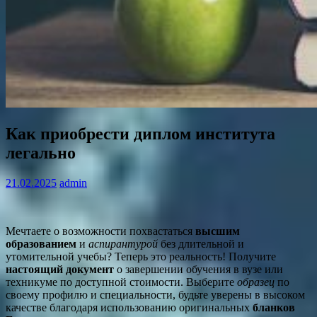
Как приобрести диплом института
легально
21.02.2025
admin
Мечтаете о возможности похвастаться
высшим
образованием
и
аспирантурой
без длительной и
утомительной учебы? Теперь это реальность! Получите
настоящий документ
о завершении обучения в вузе или
техникуме по доступной стоимости. Выберите
образец
по
своему профилю и специальности, будьте уверены в высоком
качестве благодаря использованию оригинальных
бланков