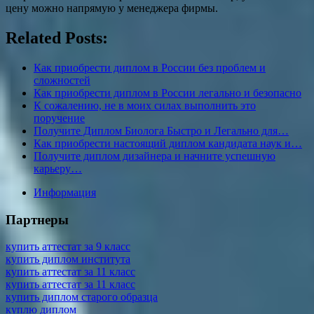
цену можно напрямую у менеджера фирмы.
Related Posts:
Как приобрести диплом в России без проблем и
сложностей
Как приобрести диплом в России легально и безопасно
К сожалению, не в моих силах выполнить это
поручение
Получите Диплом Биолога Быстро и Легально для…
Как приобрести настоящий диплом кандидата наук и…
Получите диплом дизайнера и начните успешную
карьеру…
Информация
Партнеры
купить аттестат за 9 класс
купить диплом института
купить аттестат за 11 класс
купить аттестат за 11 класс
купить диплом старого образца
куплю диплом