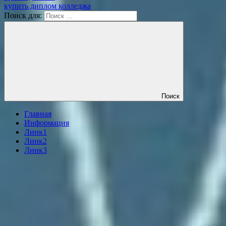
купить диплом колледжа
Поиск для:
Поиск
Главная
Информация
Линк1
Линк2
Линк3