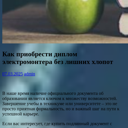
Как приобрести диплом
электромонтера без лишних хлопот
07.03.2025
admin
В наше время наличие официального документа об
образовании является ключом к множеству возможностей.
Завершение учебы в техникуме или университете – это не
просто приятная формальность, но и важный шаг на пути к
успешной карьере.
Если вас интересует, где купить подлинный документ с