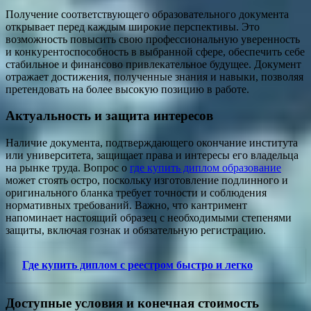
Получение соответствующего образовательного документа
открывает перед каждым широкие перспективы. Это
возможность повысить свою профессиональную уверенность
и конкурентоспособность в выбранной сфере, обеспечить себе
стабильное и финансово привлекательное будущее. Документ
отражает достижения, полученные знания и навыки, позволяя
претендовать на более высокую позицию в работе.
Актуальность и защита интересов
Наличие документа, подтверждающего окончание института
или университета, защищает права и интересы его владельца
на рынке труда. Вопрос о
где купить диплом образование
может стоять остро, поскольку изготовление подлинного и
оригинального бланка требует точности и соблюдения
нормативных требований. Важно, что кантримент
напоминает настоящий образец с необходимыми степенями
защиты, включая гознак и обязательную регистрацию.
Где купить диплом с реестром быстро и легко
Доступные условия и конечная стоимость