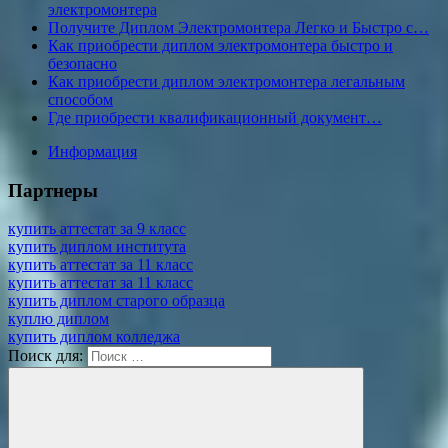
электромонтера
Получите Диплом Электромонтера Легко и Быстро с…
Как приобрести диплом электромонтера быстро и
безопасно
Как приобрести диплом электромонтера легальным
способом
Где приобрести квалификационный документ…
Информация
Партнеры
купить аттестат за 9 класс
купить диплом института
купить аттестат за 11 класс
купить аттестат за 11 класс
купить диплом старого образца
куплю диплом
купить диплом колледжа
Поиск для: