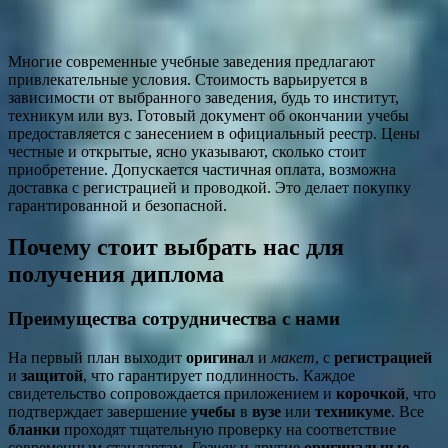
Многие современные учебные заведения предлагают
привлекательные условия. Стоимость варьируется в
зависимости от выбранного заведения, будь то институт,
техникум или вуз. Готовый документ об окончании учебы
предоставляется с занесением в официальный реестр. Цены
честные и открытые, ясно указывают, сколько стоит
приобретение. Допускается частичная оплата, возможна
доставка с регистрацией и проводкой. Это делает покупку
гарантированной и безопасной.
Почему стоит выбрать нас для
получения диплома
Преимущества сотрудничества с нами
На первый план выходит
оригинал
и
макет
, с
регистрацией
и
защитой
, что гарантирует подлинность. Каждое
свидетельство сопровождается приложением и
корочкой
, что
подтверждает завершение
учебы
в
вузе
или
техникуме
. Все
бланки
проходят тщательную проверку на соответствие
современным стандартам.
Гознак
и другие
оригинальные