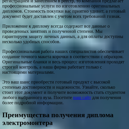
регистрацией и занесением в реестр, то компания предлагает
профессиональные услуги по изготовлению оригинальных
дипломов. Стоимость покупки вас приятно удивит, а готовый
документ будет доставлен с учетом всех требований гознак.
Приложение к диплому всегда содержит все данные о
проведенных занятиях и полученной степени. Мы
гарантируем защиту личных данных, а для оплаты доступны
несколько удобных способов.
Профессиональная работа наших специалистов обеспечивает
создание точного макета корочки в соответствии с образцом.
Оригинальные бланки и весь процесс изготовления проходят
строгий контроль, а наша фирма работает только с
настоящими материалами.
Это ваш шанс приобрести готовый продукт с высокой
степенью достоверности и надежности. Узнайте, сколько
стоит этот документ и получите возможность стать студентом
любого выбранного вуза. Посетите
наш сайт
для получения
более подробной информации.
Преимущества получения диплома
электромонтера