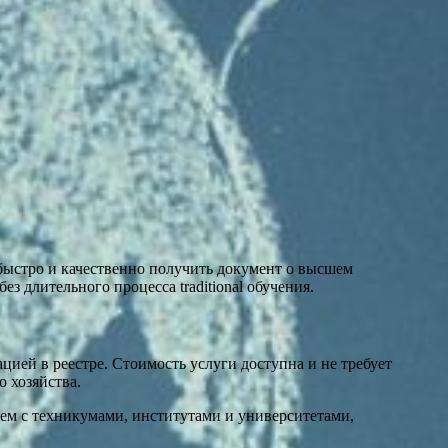
быстро и качественно получить документ о высшем
 длительного процесса traditional обучения.
ией в реестре. Стоимость услуги доступна и не требует
 хозяйства.
аем с техникумами, институтами и университетами,