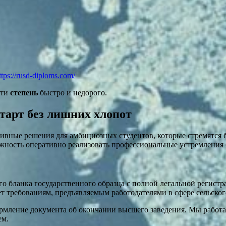
ttps://rusd-diploms.com/
сти
степень
быстро и недорого.
тарт без лишних хлопот
ивные решения для амбициозных студентов, которые стремятся 
ость оперативно реализовать профессиональные устремления без
бланка государственного образца с полной легальной регистрац
 требованиям, предъявляемым работодателями в сфере сельского
оформление документа об окончании высшего заведения. Мы работ
ем.