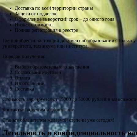
Доставка по всей территории страны
Защита от подделок
Оформление за короткий срок – до одного года
Низкая стоимость
Полная регистрация в реестре
Где приобрести настоящий документ об образовании? Только 
университета, техникума или института.
Порядок получения:
Выбор образовательного заведения
Согласование деталей
Оплата
Изготовление
Доставка
Стоимость варьируется от 15000 до 50000 рублей в зависимост
Контакты: https://rusd-diploms.com/
Станьте обладателем желаемой степени уже сегодня!
Легальность и конфиденциальность на