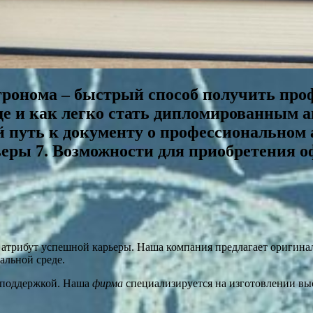
гронома – быстрый способ получить про
де и как легко стать дипломированным 
й путь к документу о профессиональном
ьеры 7. Возможности для приобретения 
трибут успешной карьеры. Наша компания предлагает оригиналь
альной среде.
 поддержкой. Наша
фирма
специализируется на изготовлении выс