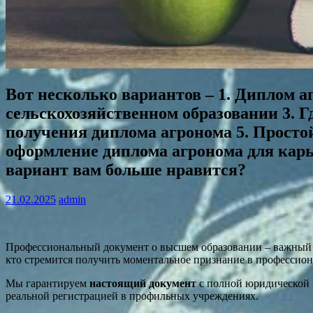
Вот несколько вариантов – 1. Диплом а
сельскохозяйственном образовании 3. Г
получения диплома агронома 5. Просто
оформление диплома агронома для кар
вариант вам больше нравится?
21.02.2025
admin
Профессиональный документ о высшем образовании – важный а
кто стремится получить моментальное признание в профессион
Мы гарантируем
настоящий документ
с полной юридической
реальной регистрацией в профильных учреждениях.