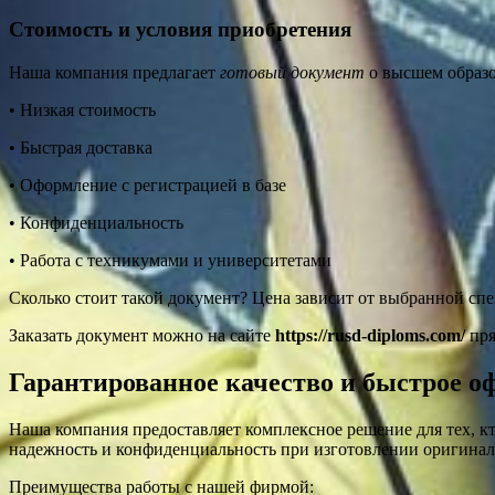
Стоимость и условия приобретения
Наша компания предлагает
готовый документ
о высшем образо
• Низкая стоимость
• Быстрая доставка
• Оформление с регистрацией в базе
• Конфиденциальность
• Работа с техникумами и университетами
Сколько стоит такой документ? Цена зависит от выбранной сп
Заказать документ можно на сайте
https://rusd-diploms.com/
пря
Гарантированное качество и быстрое 
Наша компания предоставляет комплексное решение для тех, 
надежность и конфиденциальность при изготовлении оригинал
Преимущества работы с нашей фирмой: