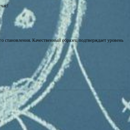
час!
го становления. Качественный образец подтверждает уровень