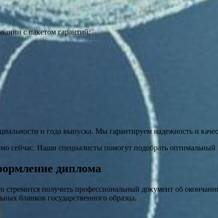
вании с пакетом гарантий:
ециальности и года выпуска. Мы гарантируем надежность и каче
мо сейчас. Наши специалисты помогут подобрать оптимальный в
оформление диплома
кто стремится получить профессиональный документ об окончан
ьных бланков государственного образца.