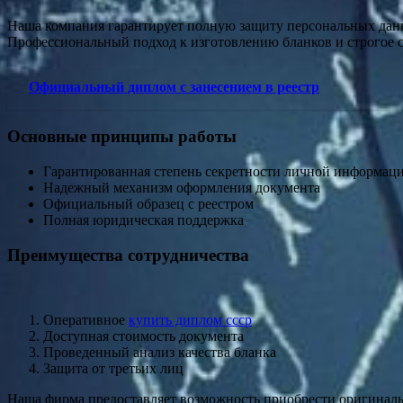
Наша компания гарантирует полную защиту персональных дан
Профессиональный подход к изготовлению бланков и строгое 
Официальный диплом с занесением в реестр
Основные принципы работы
Гарантированная степень секретности личной информац
Надежный механизм оформления документа
Официальный образец с реестром
Полная юридическая поддержка
Преимущества сотрудничества
Оперативное
купить диплом ссср
Доступная стоимость документа
Проведенный анализ качества бланка
Защита от третьих лиц
Наша фирма предоставляет возможность приобрести оригинал