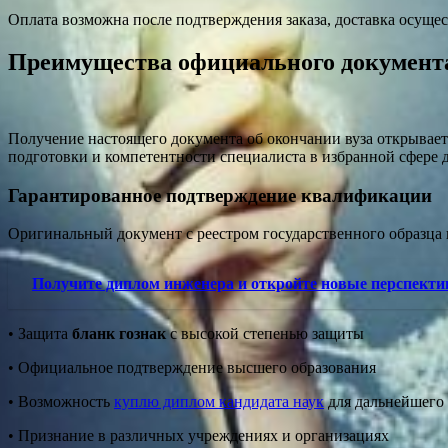
Оплата возможна после подтверждения заказа, доставка осущес
Преимущества официального документа
Получение настоящего документа об окончании вуза открывает
подготовки и компетентности специалиста в избранной сфере д
Гарантированное подтверждение квалификации
Оригинальный документ с реестром государственного образца
Получите диплом инженера и откройте новые перспект
• Защита
бланк гознак
с высокой степенью защиты
• Официальное подтверждение высшего образования
• Возможность
куплю диплом кандидата наук
для дальнейшего 
• Признание в различных учреждениях и организациях