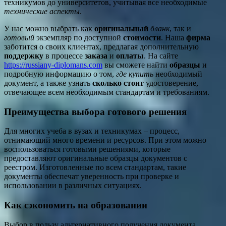
техникумов до университетов, учитывая все необходимые
технические аспекты
.
У нас можно выбрать как
оригинальный
бланк
, так и
готовый
экземпляр по доступной
стоимости
. Наша
фирма
заботится о своих клиентах, предлагая дополнительную
поддержку
в процессе
заказа
и
оплаты
. На сайте
https://russiany-diplomans.com
вы сможете найти
образцы
и
подробную информацию о том,
где купить
необходимый
документ, а также узнать
сколько стоит
удостоверение,
отвечающее всем необходимым стандартам и требованиям.
Преимущества выбора готового решения
Для многих учеба в вузах и техникумах – процесс,
отнимающий много времени и ресурсов. При этом можно
воспользоваться готовыми решениями, которые
предоставляют оригинальные образцы документов с
реестром. Изготовленные по всем стандартам, такие
документы обеспечат уверенность при проверке и
использовании в различных ситуациях.
Как сэкономить на образовании
Выбор в пользу альтернативного получения документа