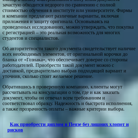
зачастую обходится недорого по сравнению с полной
стоимостью обучения в институте или университете. Фирмы
и компании предлагают различные варианты, включая
приложения и защиту оригинала. Основываясь на
проведенных исследованиях, можно утверждать, что покупка
с регистрацией – это реальная возможность для многих
студентов и специалистов.
Об авторитетности такого документа свидетельствует наличие
всех необходимых элементов, от оригинальной корочки до
бланка от «Гознака», что обеспечивает доверие со стороны
работодателей. Приобрести такой документ можно с
доставкой, предварительно выбрав подходящий вариант и
уточнив, сколько стоит желаемое решение.
Обратившись в проверенную компанию, клиенты могут
рассчитывать на консультации о том, где и как заказать
документ, чтобы он отвечал всем требованиям и
соответствовал образцу. Надежность и быстрота исполнения,
а также прозрачность оплаты – важные критерии выбора.
Как приобрести диплом в Пензе без лишних хлопот и
рисков