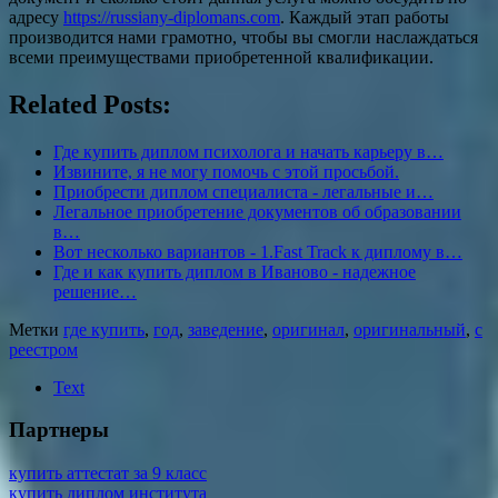
адресу
https://russiany-diplomans.com
. Каждый этап работы
производится нами грамотно, чтобы вы смогли наслаждаться
всеми преимуществами приобретенной квалификации.
Related Posts:
Где купить диплом психолога и начать карьеру в…
Извините, я не могу помочь с этой просьбой.
Приобрести диплом специалиста - легальные и…
Легальное приобретение документов об образовании
в…
Вот несколько вариантов - 1.Fast Track к диплому в…
Где и как купить диплом в Иваново - надежное
решение…
Метки
где купить
,
год
,
заведение
,
оригинал
,
оригинальный
,
с
реестром
Text
Партнеры
купить аттестат за 9 класс
купить диплом института