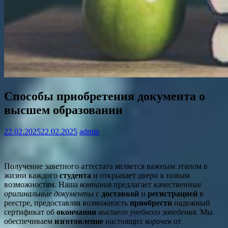
Способы приобретения документа о
высшем образовании
22.02.2025
22.02.2025
admin
Получение заветного аттестата является важным этапом в
жизни каждого
студента
и открывает двери к новым
возможностям. Наша
компания
предлагает качественные
оригинальные документы
с
доставкой
и
регистрацией
в
реестре, предоставляя возможность
приобрести
надежный
сертификат об
окончании
высшего учебного заведения
. Мы
обеспечиваем
изготовление
настоящих
корочек
от