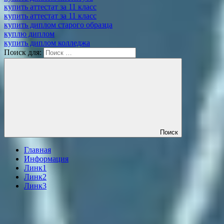
купить аттестат за 11 класс
купить аттестат за 11 класс
купить диплом старого образца
куплю диплом
купить диплом колледжа
Поиск для:
Поиск
Главная
Информация
Линк1
Линк2
Линк3