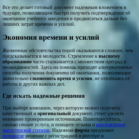
Все это делает готовый документ надежным вложением в
будущее, позволяющим быстро получить подтверждение об
окончании учебного заведения и продвигаться дальше без
лишних затрат времени и усилий.
Экономия времени и усилий
Жизненные обстоятельства порой оказываются сложнее, чем
предсказывается в молодости. Стремление к
высшему
образованию
часто сталкивается с множеством преград и
неожиданностей. Здесь на помощь приходят альтернативные
способы получения
документа
об окончании, позволяющие
значительно
сэкономить время и усилия
, не отвлекаясь от
работы и других важных дел.
Где искать надежные решения
При выборе компании, через которую можно получить
качественный и
оригинальный
документ, стоит уделить
внимание проверенным источникам. Поинтересуйтесь,
сколько стоит
услуга, и поищите отзывы о
изготовлении
магистерской степени
. Надежная
фирма
предложит
недорогое
решение с регистрацией в
реестре
и