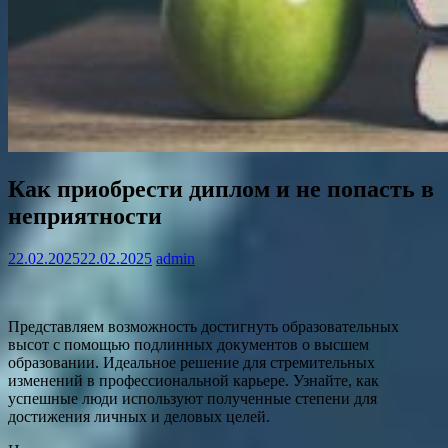
Как приобрести диплом и не попасть в
неприятности
22.02.2025
22.02.2025
admin
Представляем возможность достигнуть образовательных
высот с помощью подлинных документов о высшем
образовании. Идеальное решение для стремительных
изменений в профессиональной карьере. Узнайте, как
успешные люди используют полученные степени для
достижения личных и деловых целей.