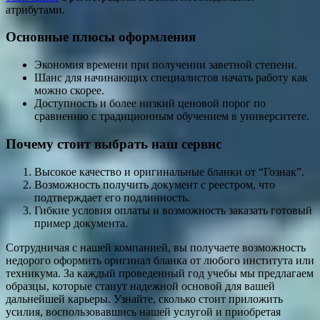
атрибутами.
Основные плюсы оформления
Экономия времени при получении заветной степени.
Шанс для начинающих специалистов начать работу как
можно скорее.
Доступность и более низкий ценовой порог по
сравнению с традиционным обучением в университете.
Почему стоит выбрать наш сервис
Высокое качество и оригинальные бланки от “Гознак”.
Возможность получить документ с реестром, что
подтверждает его подлинность.
Гибкие условия оплаты и возможность заказать готовый
пример документа.
Сотрудничая с нашей компанией, вы получаете возможность
недорого оформить оригинал бланка от любого института или
техникума. За каждый проведенный год учебы мы предлагаем
образцы, которые станут надежной основой для вашей
дальнейшей карьеры. Узнайте, сколько стоит приложить
усилия, воспользовавшись нашей услугой и приобретая