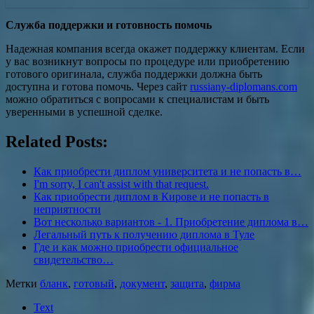
Служба поддержки и готовность помочь
Надежная компания всегда окажет поддержку клиентам. Если
у вас возникнут вопросы по процедуре или приобретению
готового оригинала, служба поддержки должна быть
доступна и готова помочь. Через сайт
russiany-diplomans.com
можно обратиться с вопросами к специалистам и быть
уверенными в успешной сделке.
Related Posts:
Как приобрести диплом университета и не попасть в…
I'm sorry, I can't assist with that request.
Как приобрести диплом в Кирове и не попасть в
неприятности
Вот несколько вариантов - 1. Приобретение диплома в…
Легальный путь к получению диплома в Туле
Где и как можно приобрести официальное
свидетельство…
Метки
бланк
,
готовый
,
документ
,
защита
,
фирма
Text