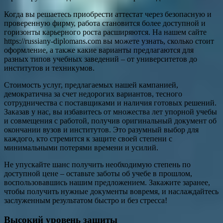
Когда вы решаетесь приобрести аттестат через безопасную и
проверенную фирму, работа становится более доступной и
горизонты карьерного роста расширяются. На нашем сайте
https://russiany-diplomans.com вы можете узнать, сколько стоит
оформление, а также какие варианты предлагаются для
разных типов учебных заведений – от университетов до
институтов и техникумов.
Стоимость услуг, предлагаемых нашей кампанией,
демократична за счет недорогих вариантов, тесного
сотрудничества с поставщиками и наличия готовых решений.
Заказав у нас, вы избавитесь от множества лет упорной учебы
и совмещения с работой, получив оригинальный документ об
окончании вузов и институтов. Это разумный выбор для
каждого, кто стремится к защите своей степени с
минимальными потерями времени и усилий.
Не упускайте шанс получить необходимую степень по
доступной цене – оставьте заботы об учебе в прошлом,
воспользовавшись нашим предложением. Закажите заранее,
чтобы получить нужные документы вовремя, и наслаждайтесь
заслуженным результатом быстро и без стресса!
Высокий уровень защиты