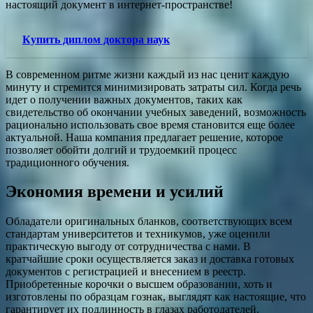
настоящий документ в интернет-пространстве!
Купить диплом доктора наук
В современном ритме жизни каждый из нас ценит каждую
минуту и стремится минимизировать затраты сил. Когда речь
идет о получении важных документов, таких как
свидетельство об окончании учебных заведений, возможность
рационально использовать свое время становится еще более
актуальной. Наша компания предлагает решение, которое
позволяет обойти долгий и трудоемкий процесс
традиционного обучения.
Экономия времени и усилий
Обладатели оригинальных бланков, соответствующих всем
стандартам университетов и техникумов, уже оценили
практическую выгоду от сотрудничества с нами. В
кратчайшие сроки осуществляется заказ и доставка готовых
документов с регистрацией и внесением в реестр.
Приобретенные корочки о высшем образовании, хоть и
изготовлены по образцам гознак, выглядят как настоящие, что
гарантирует их подлинность в глазах работодателей.