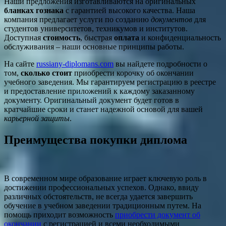
Наши предложения изготавливаются на оригинальных
бланках гознака
с гарантией высокого качества. Наша
компания предлагает услуги по созданию
документов
для
студентов университетов, техникумов и институтов.
Доступная
стоимость
, быстрая
оплата
и конфиденциальность
обслуживания – наши основные принципы работы.
На сайте
russiany-diplomans.com
вы найдете подробности о
том,
сколько стоит
приобрести корочку об окончании
учебного заведения. Мы гарантируем регистрацию в реестре
и предоставление приложений к каждому заказанному
документу. Оригинальный документ будет готов в
кратчайшие сроки и станет надежной основой для вашей
карьерной защиты
.
Преимущества покупки диплома
В современном мире образование играет ключевую роль в
достижении профессиональных успехов. Однако, ввиду
различных обстоятельств, не всегда удается завершить
обучение в учебном заведении традиционным путем. На
помощь приходит возможность
приобрести документ об
окончании
с регистрацией и всеми необходимыми