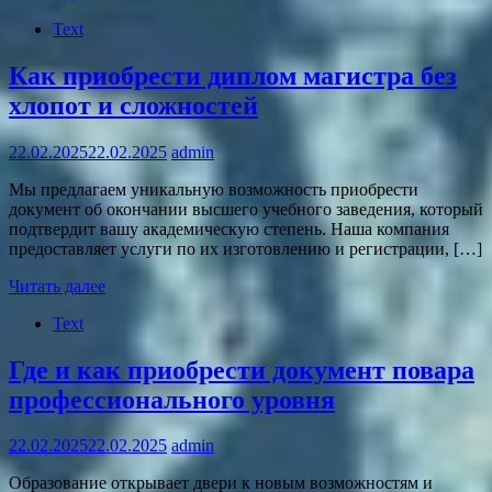
Text
Как приобрести диплом магистра без
хлопот и сложностей
22.02.2025
22.02.2025
admin
Мы предлагаем уникальную возможность приобрести
документ об окончании высшего учебного заведения, который
подтвердит вашу академическую степень. Наша компания
предоставляет услуги по их изготовлению и регистрации, […]
Читать далее
Text
Где и как приобрести документ повара
профессионального уровня
22.02.2025
22.02.2025
admin
Образование открывает двери к новым возможностям и