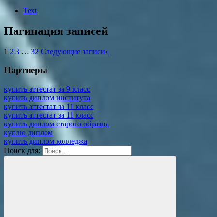
Text
Пагинация записей
1
2
3
…
32
Следующие записи
»
Партнеры
купить аттестат за 9 класс
купить диплом института
купить аттестат за 11 класс
купить аттестат за 11 класс
купить диплом старого образца
куплю диплом
купить диплом колледжа
Поиск для: