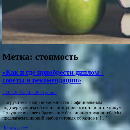
Метка:
стоимость
«Как и где приобрести диплом –
советы и рекомендации»
22.02.2025
22.02.2025
admin
Погрузитесь в мир возможностей с официальным
подтверждением об окончании университета или техникума.
Получите высшее образование без лишних трудностей. Мы
предлагаем широкий выбор готовых образцов и […]
Читать далее