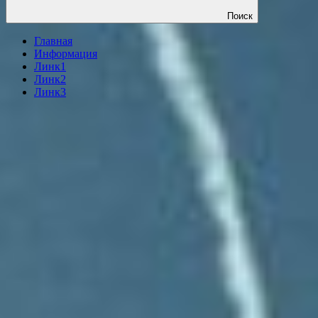
Поиск
Главная
Информация
Линк1
Линк2
Линк3